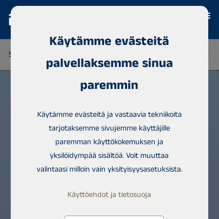
Käytämme evästeitä
SUOMI
THAIMAA
SENEGAL
NIGERIA
DOMINIKAANINE
palvellaksemme sinua
paremmin
Käytämme evästeitä ja vastaavia tekniikoita
tarjotaksemme sivujemme käyttäjille
paremman käyttökokemuksen ja
yksilöidympää sisältöä. Voit muuttaa
valintaasi milloin vain yksityisyysasetuksista.
Käyttöehdot ja tietosuoja