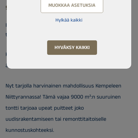
MUOKKAA ASETUKSIA
90440 Kempele, Niittyranta
Hylkää kaikki
Iso tontti jossa purettava tai korjattava
talo
HYVÄKSY KAIKKI
Kempele, Niittyranta – reilun kokoinen tontti lammen
äärellä
Nyt tarjolla harvinainen mahdollisuus Kempeleen
Niittyrannassa! Tämä vajaa 9000 m²:n suuruinen
tontti tarjoaa upeat puitteet joko
uudisrakentamiseen tai remonttitaitoiselle
kunnostuskohteeksi.