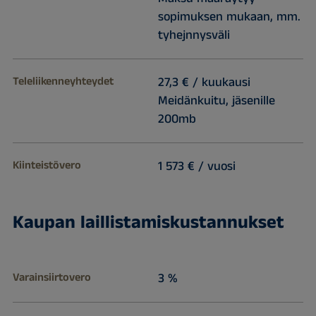
sopimuksen mukaan, mm.
tyhejnnysväli
Teleliikenneyhteydet
27,3 € / kuukausi
Meidänkuitu, jäsenille
200mb
Kiinteistövero
1 573 € / vuosi
Kaupan laillistamiskustannukset
Varainsiirtovero
3 %