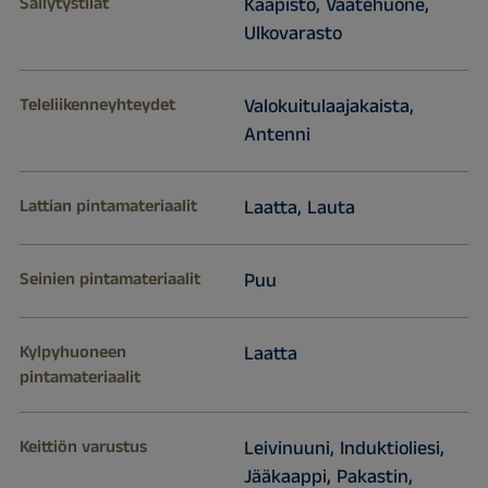
Säilytystilat
Kaapisto, Vaatehuone,
Ulkovarasto
Teleliikenneyhteydet
Valokuitulaajakaista,
Antenni
Lattian pintamateriaalit
Laatta, Lauta
Seinien pintamateriaalit
Puu
Kylpyhuoneen
Laatta
pintamateriaalit
Keittiön varustus
Leivinuuni, Induktioliesi,
Jääkaappi, Pakastin,