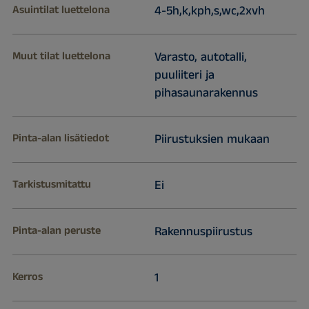
Asuintilat luettelona
4-5h,k,kph,s,wc,2xvh
Muut tilat luettelona
Varasto, autotalli,
puuliiteri ja
pihasaunarakennus
Pinta-alan lisätiedot
Piirustuksien mukaan
Tarkistusmitattu
Ei
Pinta-alan peruste
Rakennuspiirustus
Kerros
1