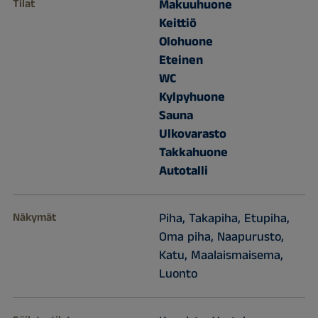
Tilat
Makuuhuone
Keittiö
Olohuone
Eteinen
WC
Kylpyhuone
Sauna
Ulkovarasto
Takkahuone
Autotalli
Näkymät
Piha, Takapiha, Etupiha,
Oma piha, Naapurusto,
Katu, Maalaismaisema,
Luonto