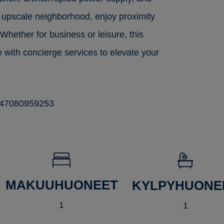
il, upscale neighborhood, enjoy proximity
Whether for business or leisure, this
e with concierge services to elevate your
2347080959253
MAKUUHUONEET
KYLPYHUONE
1
1