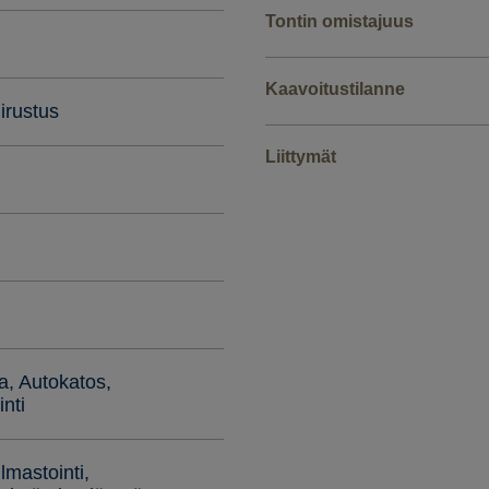
Tontin omistajuus
Kaavoitustilanne
irustus
Liittymät
a, Autokatos,
nti
Ilmastointi,