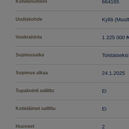
Kohdenumero
664165
Uudiskohde
Kyllä (Muut
Vuokrahinta
1 225 000 ₦
Sopimusaika
Toistaiseksi
Sopimus alkaa
24.1.2025
Tupakointi sallittu
Ei
Kotieläimet sallittu
Ei
Huoneet
2