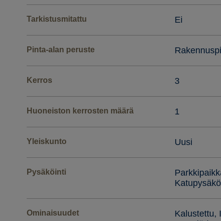
Tarkistusmitattu
Ei
Pinta-alan peruste
Rakennuspi
Kerros
3
Huoneiston kerrosten määrä
1
Yleiskunto
Uusi
Pysäköinti
Parkkipaikk
Katupysäköi
Ominaisuudet
Kalustettu, 