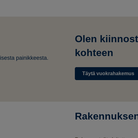
Olen kiinnos
kohteen
isesta painikkeesta.
Täytä vuokrahakemus
Rakennuksen j