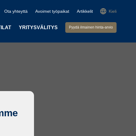
Ota yhteyttä
Avoimet työpaikat
Artikkelit
Kieli
TILAT
YRITYSVÄLITYS
Pyydä ilmainen hinta-arvio
emme