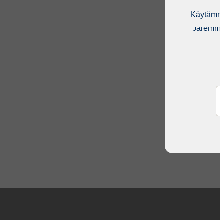
Käytämme
paremma