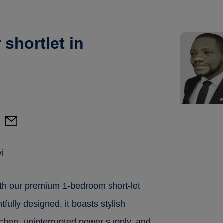
 shortlet in
i
ith our premium 1-bedroom short-let
tfully designed, it boasts stylish
itchen, uninterrupted power supply, and