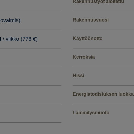
Rakennustyöt aloitettu
tovalmis)
Rakennusvuosi
 / viikko (778 €)
Käyttöönotto
Kerroksia
Hissi
Energiatodistuksen luokka
Lämmitysmuoto