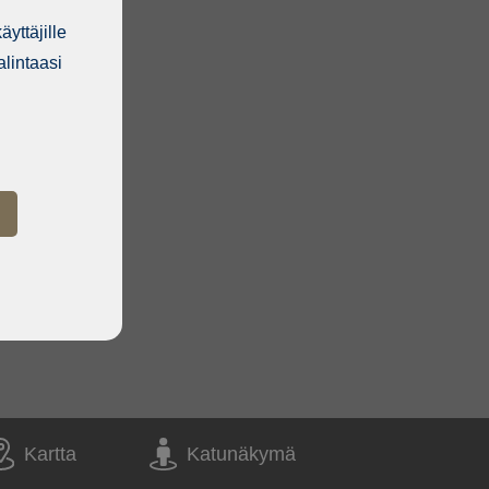
yttäjille
lintaasi
Kartta
Katunäkymä