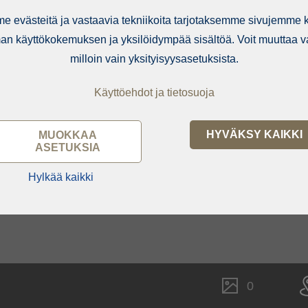
 evästeitä ja vastaavia tekniikoita tarjotaksemme sivujemme kä
n käyttökokemuksen ja yksilöidympää sisältöä. Voit muuttaa va
milloin vain yksityisyysasetuksista.
Käyttöehdot ja tietosuoja
HYVÄKSY KAIKKI
MUOKKAA
ASETUKSIA
Hylkää kaikki
0