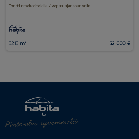
Tontti omakotitalolle / vapaa-ajanasunnolle
3213 m²
52 000 €
Pinta-alaa syvemmältä