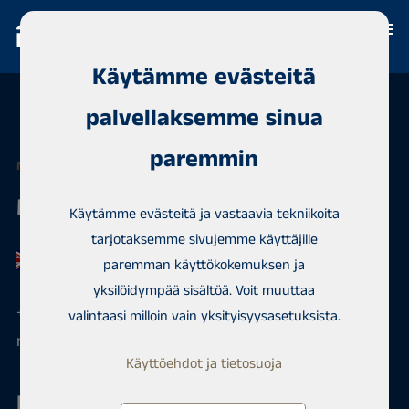
Käytämme evästeitä
palvellaksemme sinua
paremmin
MYYNTIEDUSTAJA
Marko Häkkinen
Käytämme evästeitä ja vastaavia tekniikoita
tarjotaksemme sivujemme käyttäjille
paremman käyttökokemuksen ja
yksilöidympää sisältöä. Voit muuttaa
+358 50 4200088
valintaasi milloin vain yksityisyysasetuksista.
marko.hakkinen@habita.com
Käyttöehdot ja tietosuoja
Habita Järvenpää