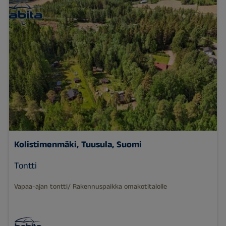
Kolistimenmäki, Tuusula, Suomi
Tontti
Vapaa-ajan tontti/ Rakennuspaikka omakotitalolle