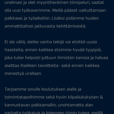
unelmasi ja olet myyntihenkinen tiimipeluri, saatat
olla uusi työkaverimme. Meillä pääset vaikuttamaan
palkkaasi ja työaikoihin. Lisäksi pidämme huolen
ammattitaitosi jatkuvasta kehittämisestä.
Ei ole väliä, oletko vanha tekijä vai etsitkö uusia
haasteita; ennen kaikkea etsimme hyvää tyyppiä,
joka tulee helposti juttuun ihmisten kanssa ja haluaa
asettaa itselleen tavoitteita- sekä ennen kaikkea
menestyä urallaan.
Tarjoamme sinulle koulutuksen alalle ja
toimintatapoihimme sekä hyvin kilpailukykyisen &
kannustavan palkkamallin; unohtamatta alan
parhaita työkaluja ja kokeneen tiimin tukea: meillä