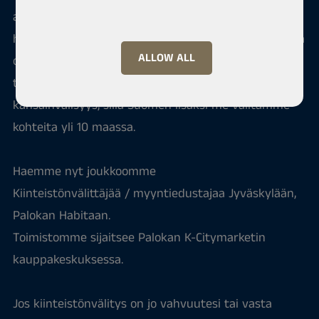
ainutlaatuisen menetelmän kouluttautua
habitalaiseksi. Meille habitalaisuus tarkoittaa yhteistä
ALLOW ALL
onnistumista sekä tinkimättömän tavoitteellista
työotetta. Sokerina pohjalla on yrityksemme
kansainvälisyys, sillä Suomen lisäksi me välitämme
kohteita yli 10 maassa.
Haemme nyt joukkoomme
Kiinteistönvälittäjää / myyntiedustajaa Jyväskylään,
Palokan Habitaan.
Toimistomme sijaitsee Palokan K-Citymarketin
kauppakeskuksessa.
Jos kiinteistönvälitys on jo vahvuutesi tai vasta