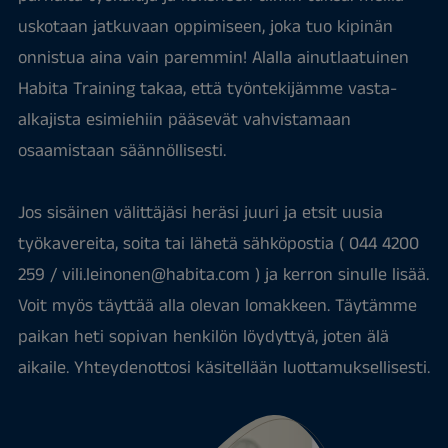
uskotaan jatkuvaan oppimiseen, joka tuo kipinän
onnistua aina vain paremmin! Alalla ainutlaatuinen
Habita Training takaa, että työntekijämme vasta-
alkajista esimiehiin pääsevät vahvistamaan
osaamistaan säännöllisesti.
Jos sisäinen välittäjäsi heräsi juuri ja etsit uusia
työkavereita, soita tai lähetä sähköpostia ( 044 4200
259 / vili.leinonen@habita.com ) ja kerron sinulle lisää.
Voit myös täyttää alla olevan lomakkeen. Täytämme
paikan heti sopivan henkilön löydyttyä, joten älä
aikaile. Yhteydenottosi käsitellään luottamuksellisesti.