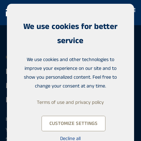
We use cookies for better
service
HABITA PALOKKA-JYVÄSKYLÄ
We use cookies and other technologies to
improve your experience on our site and to
Real Estate Agent /
show you personalized content. Feel free to
Myyntiedustaja /
change your consent at any time.
Kiinteistönvälittäjä
Terms of use and privacy policy
Habita on mutkattomasti toimiva, Suomen suurin
CUSTOMIZE SETTINGS
yksityinen kiinteistönvälittäjä. Tarjoamme sinulle
sitoutuneet kollegat aina Turusta Kittilään sekä
Decline all