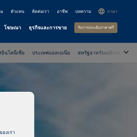
ta
ตัวแทน
ติดต่อเรา
อาชีพ
บทความ
ภาษา
โฆษณา
ธุรกิจและการขาย
รับการประเมินราคาฟรี
อินโดนีเซีย
ประเทศแอลเบเนีย
สหรัฐอาหรับเอมิเรตส์
ปร
์ของเรา