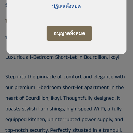
shortlet in Bourdillion road Ikoyi
ปฏิเสธทั้งหมด
101233 Ikoyi
อนุญาตทั้งหมด
1 BEDROOM FOR SHORT-LET IN IKOYI
Luxurious 1-Bedroom Short-Let in Bourdillon, Ikoyi
Step into the pinnacle of comfort and elegance with
our premium 1-bedroom short-let apartment in the
heart of Bourdillon, Ikoyi. Thoughtfully designed, it
boasts stylish furnishings, high-speed Wi-Fi, a fully
equipped kitchen, uninterrupted power supply, and
top-notch security. Perfectly situated in a tranquil,