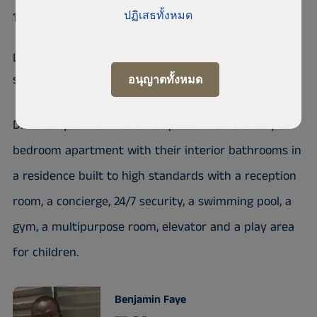
10 700 Point E
ปฏิเสธทั้งหมด
Luxurious 3bedroom apartment for
sale at Point E
อนุญาตทั้งหมด
Discover your new haven of peace in this luxury 3
bedroom apartment with their interior bathrooms in
a residence built to high standards with a reception
room, a concierge, 24/7 security, a swimming pool, a
gym, a multipurpose room, elevator and a play area
for children.
Benjamin Faye