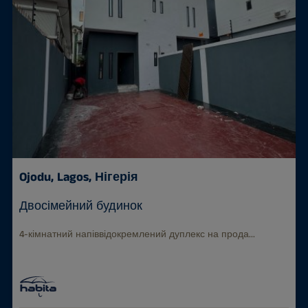
Ojodu, Lagos, Нігерія
Двосімейний будинок
4-кімнатний напіввідокремлений дуплекс на прода...