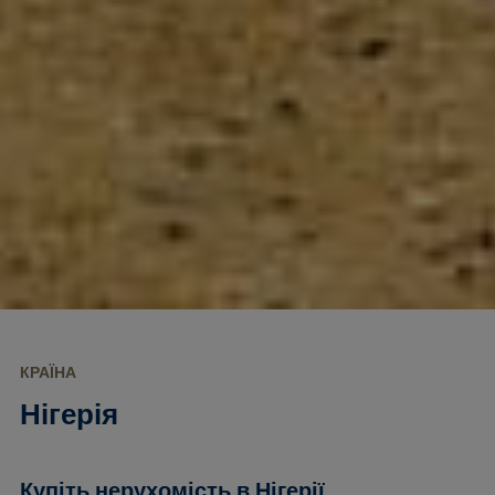
КРАЇНА
Нігерія
Купіть нерухомість в Нігерії