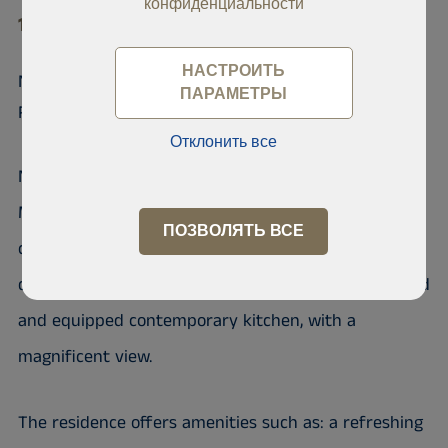
конфиденциальности
10 700 Point E
НАСТРОИТЬ
Nice Apartment in the MAJIBA
ПАРАМЕТРЫ
Residence
Отклонить все
Nice apartment on the 9th floor in the Residence
MAJIBA located at Point E, composed of 3
ПОЗВОЛЯТЬ ВСЕ
comfortable bedrooms with fitted wardrobes and
dressing room, with bathroom, with a beautiful fitted
and equipped contemporary kitchen, with a
magnificent view.
The residence offers amenities such as: a refreshing