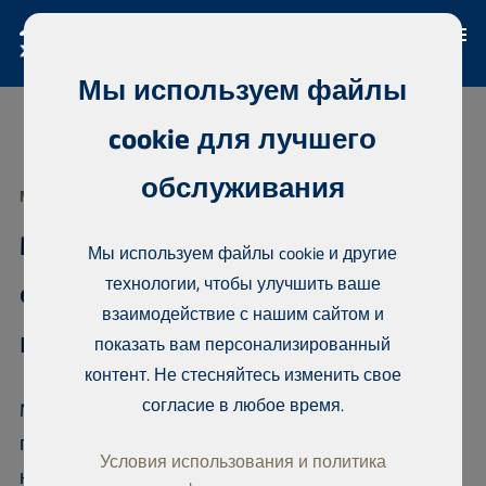
Мы используем файлы
cookie для лучшего
обслуживания
МЕЖДУНАРОДНОЕ ПРОГРАММНОЕ ОБЕСПЕЧЕНИЕ MAIJA
Maija.io программное
Мы используем файлы cookie и другие
технологии, чтобы улучшить ваше
обеспечение в области
взаимодействие с нашим сайтом и
недвижимости
показать вам персонализированный
контент. Не стесняйтесь изменить свое
согласие в любое время.
Maija.io — это простое в использовании
программное обеспечение для агентов по
Условия использования и политика
недвижимости и строительных компаний. Это