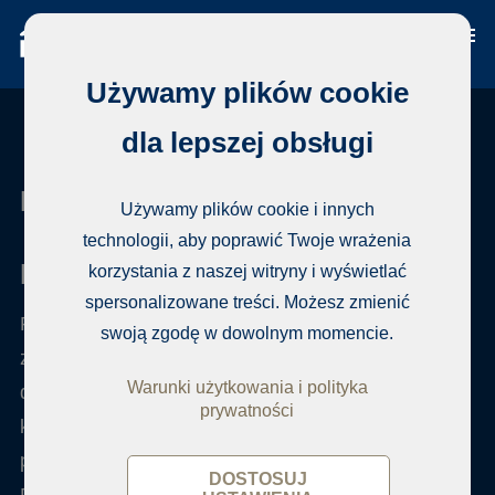
Używamy plików cookie
dla lepszej obsługi
Habita Dakar
Używamy plików cookie i innych
technologii, aby poprawić Twoje wrażenia
Kup nieruchomość w Dakarze
korzystania z naszej witryny i wyświetlać
spersonalizowane treści. Możesz zmienić
Posiadamy kompleksowy rejestr nieruchomości
swoją zgodę w dowolnym momencie.
zarówno lokalnie, jak i globalnie, i codziennie
Warunki użytkowania i polityka
dodajemy nowe domy. Dostaniesz przedstawiciela,
prywatności
który zaprezentuje Ci najlepszą mieszankę
potencjalnych domów i zaaranżuje ich oglądanie.
DOSTOSUJ