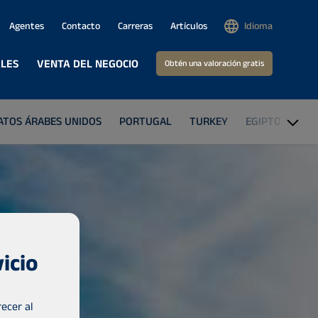
Agentes
Contacto
Carreras
Artículos
Idioma
ALES
VENTA DEL NEGOCIO
Obtén una valoración gratis
ATOS ÁRABES UNIDOS
PORTUGAL
TURKEY
EGIPTO
LET
icio
ecer al