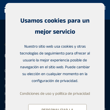
Usamos cookies para un
mejor servicio
COMPRA CON HABITA
Nuestro sitio web usa cookies y otras
tecnologías de seguimiento para ofrecer al
Comprar un apartamento
usuario la mejor experiencia posible de
navegación en el sitio web. Puede cambiar
Comprar un apartamento es sencillo, cuando tienes
su elección en cualquier momento en la
un agente inmobiliario profesional para ayudarte.
configuración de privacidad.
Más de 300 profesionales de la industria trabajan en
Habita en más de 30 países diferentes. Siempre
Condiciones de uso y política de privacidad
puede obtener ayuda con la compra y venta de
propiedades comunicándose con nosotros o visitando