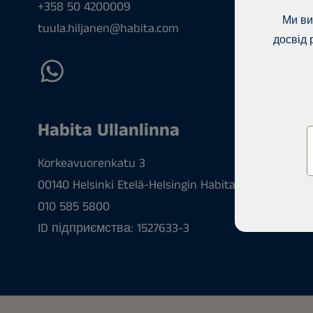
+358 50 4200009
Ми ви
tuula.hiljanen@habita.com
досвід 
Habita Ullanlinna
Korkeavuorenkatu 3
00140 Helsinki Etelä-Helsingin Habita Oy, Habita Ull
010 585 5800
ID підприємства: 1527633-3