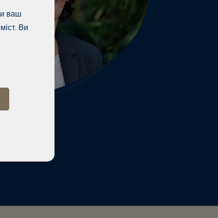
ти ваш
міст. Ви