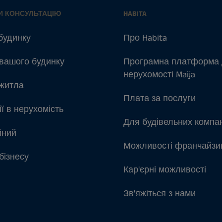
И КОНСУЛЬТАЦІЮ
HABITA
будинку
Про Habita
вашого будинку
Програмна платформа
нерухомості Maija
житла
Плата за послуги
ії в нерухомість
Для будівельних компа
йний
Можливості франчайзи
бізнесу
Кар'єрні можливості
Зв'яжіться з нами