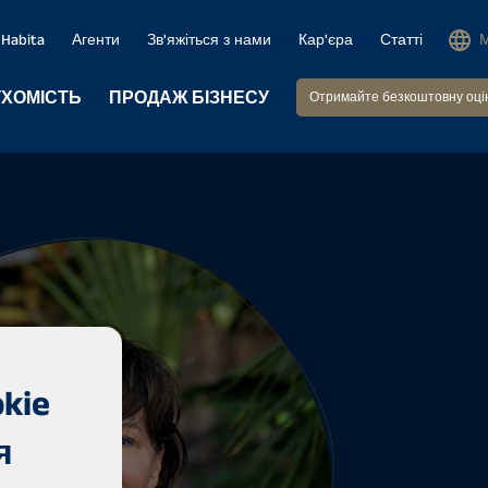
Habita
Агенти
Зв'яжіться з нами
Кар'єра
Статті
УХОМІСТЬ
ПРОДАЖ БІЗНЕСУ
Отримайте безкоштовну оці
kie
я