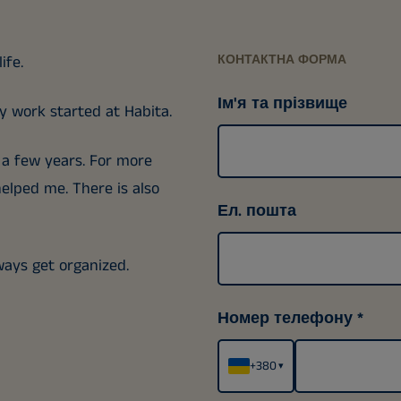
ife.
КОНТАКТНА ФОРМА
Ім'я та прізвище
 work started at Habita.
r a few years. For more
elped me. There is also
Ел. пошта
lways get organized.
Номер телефону
+380
▾