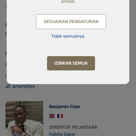
privasi
11 000 Liberté 1
SESUAIKAN PENGATURAN
Beautiful 2 bedroom apartment in the
NANCY residen
Tolak semuanya
Beautiful 2 bedroom apartment with bathroom,
IZINKAN SEMUA
living room, kitchen, 24/7 security in the NANCY
residence located in the Sicap Liberté 2 district near
all amenities
Benjamin Faye
DIREKTUR PELAKSANA
Habita Dakar