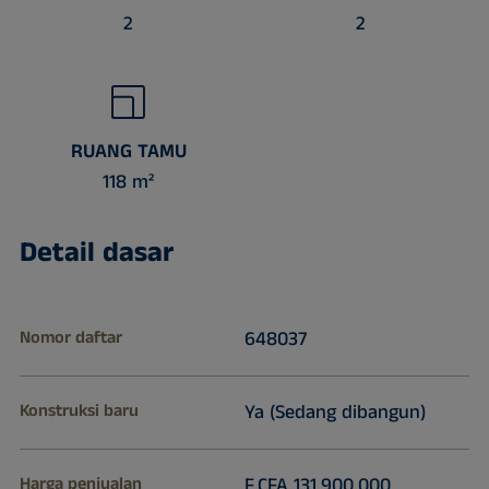
2
2
RUANG TAMU
118 m²
Detail dasar
Nomor daftar
648037
Konstruksi baru
Ya (Sedang dibangun)
Harga penjualan
F CFA 131.900.000