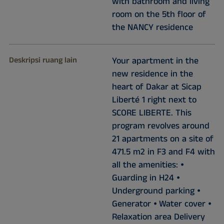
with bathroom and living
room on the 5th floor of
the NANCY residence
Deskripsi ruang lain
Your apartment in the
new residence in the
heart of Dakar at Sicap
Liberté 1 right next to
SCORE LIBERTE. This
program revolves around
21 apartments on a site of
471.5 m2 in F3 and F4 with
all the amenities: ⦁
Guarding in H24 ⦁
Underground parking ⦁
Generator ⦁ Water cover ⦁
Relaxation area Delivery