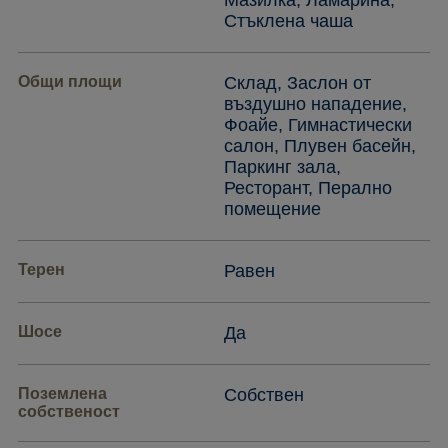
Мазилка, Ламарина,
Стъклена чаша
Общи площи
Склад, Заслон от
въздушно нападение,
Фоайе, Гимнастически
салон, Плувен басейн,
Паркинг зала,
Ресторант, Перално
помещение
Терен
Равен
Шосе
Да
Поземлена
Собствен
собственост