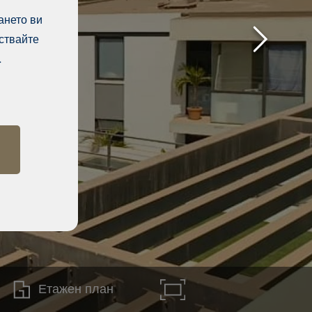
ането ви
ствайте
.
Етажен план