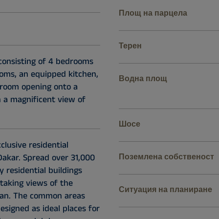
Площ на парцела
Терен
onsisting of 4 bedrooms
oms, an equipped kitchen,
Водна площ
g room opening onto a
h a magnificent view of
Шосе
lusive residential
Dakar. Spread over 31,000
Поземлена собственост
ry residential buildings
taking views of the
Ситуация на планиране
ean. The common areas
signed as ideal places for