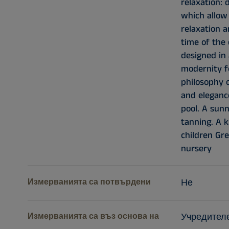
relaxation: 
which allow
relaxation a
time of the 
designed in 
modernity f
philosophy o
and eleganc
pool. A sunn
tanning. A k
children Gr
nursery
Измерванията са потвърдени
Не
Измерванията са въз основа на
Учредител