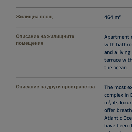
Жилищна площ
464 m²
Описание на жилищните
Apartment c
помещения
with bathro
and a livin
terrace wit
the ocean.
Описание на други пространства
The most exc
complex in 
m², its luxu
offer breath
Atlantic Oc
have been de