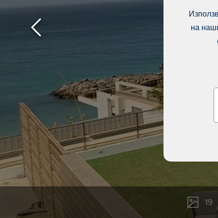
Използв
на наш
19