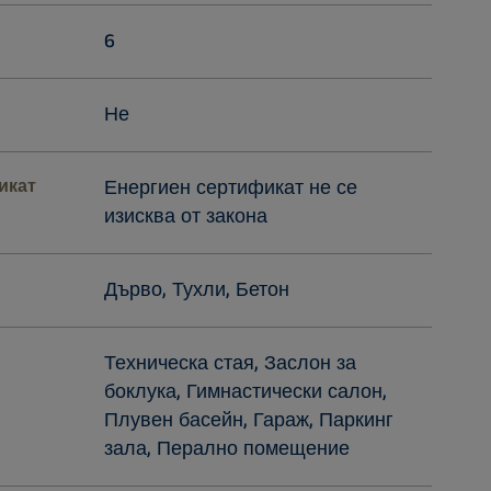
6
Не
икат
Енергиен сертификат не се
изисква от закона
Дърво, Тухли, Бетон
Техническа стая, Заслон за
боклука, Гимнастически салон,
Плувен басейн, Гараж, Паркинг
зала, Перално помещение