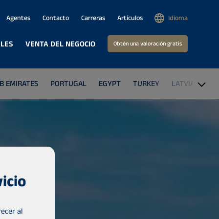
Agentes
Contacto
Carreras
Artículos
Idioma
ALES
VENTA DEL NEGOCIO
Obtén una valoración gratis
B EMIRATES
PORTUGAL
EGYPT
TURKEY
LATVIA
THE
icio
ecer al