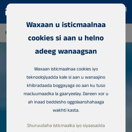
Waxaan u isticmaalnaa
FINLAND
THAILAND
SINIGAAL
NAYJEERIYA
JAMHUU
cookies si aan u helno
adeeg wanaagsan
Waxaan isticmaalnaa cookies iyo
teknoolojiyadda kale si aan u wanaajino
khibradaada boggayaga oo aan ku tuso
macluumaadka la gaaryeelay. Dareen xor u
ah inaad beddesho oggolaanshahaaga
wakhti kasta.
Shuruudaha isticmaalka iyo siyaasadda