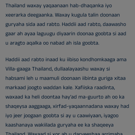
Thailand waxay yaqaanaan hab-dhaqanka iyo
xeerarka deegaanka. Waxay kugula talin doonaan
guryaha sida aad rabto. Haddii aad rabto, daawasho
gaar ah ayaa laguugu diyaarin doonaa goobta si aad
u aragto aqalka oo nabad ah isla goobta.
Haddii aad rabto inaad ku iibiso kondhomkaaga ama
Villa-gaaga Thailand, dullaalayaashu waxay si
habsami leh u maamuli doonaan iibinta guriga xitaa
markaad joogto waddan kale. Xafiiska raadinta,
waxaad ka heli doontaa hay'ad ma-guurto ah oo ka
shaqeysa aaggaaga, xirfad-yaqaannadana waxay had
iyo jeer joogaan goobta si ay u caawiyaan, iyagoo
kaashanaya wakiilada guryaha ee ka shaqeeya
Thailand. Waxaad si xor ah u daryeeshaa arrimaha