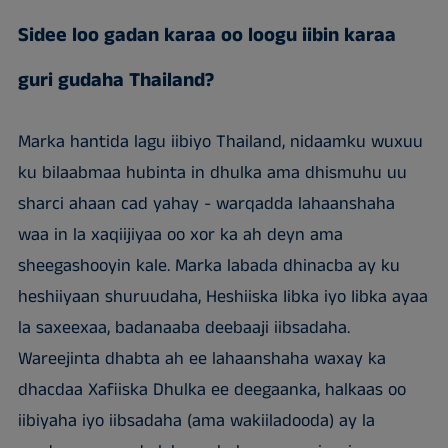
Sidee loo gadan karaa oo loogu iibin karaa
guri gudaha Thailand?
Marka hantida lagu iibiyo Thailand, nidaamku wuxuu
ku bilaabmaa hubinta in dhulka ama dhismuhu uu
sharci ahaan cad yahay - warqadda lahaanshaha
waa in la xaqiijiyaa oo xor ka ah deyn ama
sheegashooyin kale. Marka labada dhinacba ay ku
heshiiyaan shuruudaha, Heshiiska Iibka iyo Iibka ayaa
la saxeexaa, badanaaba deebaaji iibsadaha.
Wareejinta dhabta ah ee lahaanshaha waxay ka
dhacdaa Xafiiska Dhulka ee deegaanka, halkaas oo
iibiyaha iyo iibsadaha (ama wakiiladooda) ay la