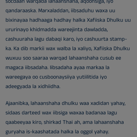
socdaan warqada lahaanshaha, aqoonsiga, iyo
qandaraaska. Marxaladdan, iibsaduhu waxa uu
bixinayaa hadhaaga hadhay halka Xafiiska Dhulku uu
ururinayo khidmadda wareejinta dawladda,
cashuuraha lagu dabaqi karo, iyo cashuurta stamp-
ka. Ka dib markii wax walba la xaliyo, Xafiiska Dhulku
wuxuu soo saaraa warqad lahaanshaha cusub ee
magaca iibsadaha. Iibsadaha ayaa markaa la
wareegaya oo cusboonaysiiya yutiilitida iyo
adeegyada la xidhiidha.
Ajaanibka, lahaanshaha dhulku waa xadidan yahay,
sidaas darteed wax iibsiga waxaa badanaa lagu
qaabeeyaa kiro, shirkad Thai ah, ama lahaanshaha
guryaha is-kaashatada halka la oggol yahay.