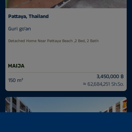
Pattaya, Thailand
Guri go'an
Detached Home Near Pattaya Beach ,2 Bed, 2 Bath
3,450,000 ฿
150 m²
≈ 62,684,251 Sh.So.