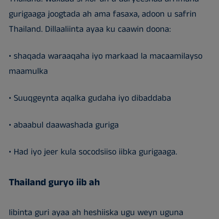
gurigaaga joogtada ah ama fasaxa, adoon u safrin
Thailand. Dillaaliinta ayaa ku caawin doona:
• shaqada waraaqaha iyo markaad la macaamilayso
maamulka
• Suuqgeynta aqalka gudaha iyo dibaddaba
• abaabul daawashada guriga
• Had iyo jeer kula socodsiiso iibka gurigaaga.
Thailand guryo iib ah
Iibinta guri ayaa ah heshiiska ugu weyn uguna