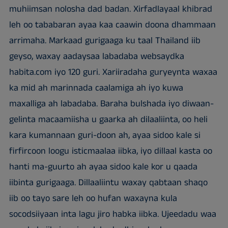
muhiimsan nolosha dad badan. Xirfadlayaal khibrad
leh oo tababaran ayaa kaa caawin doona dhammaan
arrimaha. Markaad gurigaaga ku taal Thailand iib
geyso, waxay aadaysaa labadaba websaydka
habita.com iyo 120 guri. Xariiradaha guryeynta waxaa
ka mid ah marinnada caalamiga ah iyo kuwa
maxalliga ah labadaba. Baraha bulshada iyo diwaan-
gelinta macaamiisha u gaarka ah dilaaliinta, oo heli
kara kumannaan guri-doon ah, ayaa sidoo kale si
firfircoon loogu isticmaalaa iibka, iyo dillaal kasta oo
hanti ma-guurto ah ayaa sidoo kale kor u qaada
iibinta gurigaaga. Dillaaliintu waxay qabtaan shaqo
iib oo tayo sare leh oo hufan waxayna kula
socodsiiyaan inta lagu jiro habka iibka. Ujeedadu waa