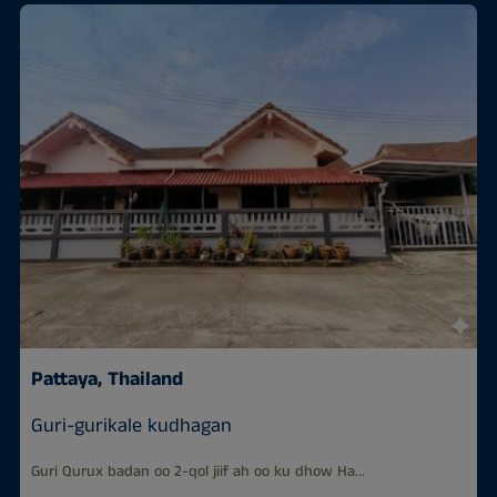
Pattaya, Thailand
Guri-gurikale kudhagan
Guri Qurux badan oo 2-qol jiif ah oo ku dhow Ha...