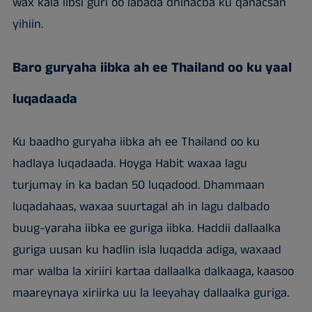
wax kala iibsi guri oo labada dhinacba ku qanacsan
yihiin.
Baro guryaha iibka ah ee Thailand oo ku yaal
luqadaada
Ku baadho guryaha iibka ah ee Thailand oo ku
hadlaya luqadaada. Hoyga Habit waxaa lagu
turjumay in ka badan 50 luqadood. Dhammaan
luqadahaas, waxaa suurtagal ah in lagu dalbado
buug-yaraha iibka ee guriga iibka. Haddii dallaalka
guriga uusan ku hadlin isla luqadda adiga, waxaad
mar walba la xiriiri kartaa dallaalka dalkaaga, kaasoo
maareynaya xiriirka uu la leeyahay dallaalka guriga.