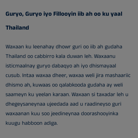
Guryo, Guryo iyo Fillooyin iib ah oo ku yaal
Thailand
Waxaan ku leenahay dhowr guri oo iib ah gudaha
Thailand oo cabbirro kala duwan leh. Waxaanu
isticmaalnay guryo dabaqyo ah iyo dhismayaal
cusub. Intaa waxaa dheer, waxaa weli jira mashaariic
dhismo ah, kuwaas oo qalabkooda gudaha ay weli
saameyn ku yeelan karaan. Waxaan si taxadar leh u
dhegeysaneynaa ujeedada aad u raadineyso guri
waxaanan kuu soo jeedineynaa doorashooyinka
kuugu habboon adiga.