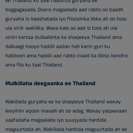
ee Thailand ku yaal raadinta guryaha ee
boggagayada. Dooro magaalada aad rabto oo baadh
guryaha is-kaashatada iyo filooyinka iibka ah oo toos
ula xiriir wakiilka. Waxa kale oo aad si toos ah ula
xiriiri kartaa dullaaliinta ka shaqeeya Thailand ama
dalkaagi hooyo haddii aadan heli karin guri ku
habboon ama haddii aad rabto inaad ka iibiso kondho
ama filo ku taal Thailand.
Mulkiilaha deegaanka ee Thailand
Wakiilada guryaha ee ka shaqeeya Thailand waxay
leeyihiin aqoon maxalli ah oo adag. Waxay yaqaanaan
xaafadaha magaalada iyo suuqyada hantida
maguurtada ah. Wakiilada hantida maguurtada ah ee