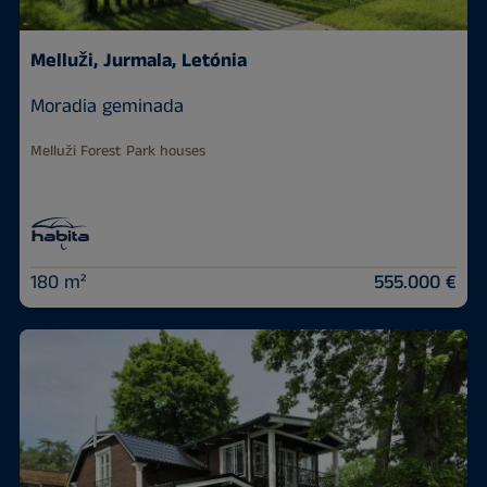
Melluži, Jurmala, Letónia
Moradia geminada
Melluži Forest Park houses
180 m²
555.000 €