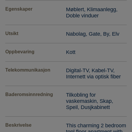
Egenskaper
Møblert, Klimaanlegg,
Doble vinduer
Utsikt
Nabolag, Gate, By, Elv
Oppbevaring
Kott
Telekommunikasjon
Digital-TV, Kabel-TV,
Internett via optisk fiber
Baderomsinnredning
Tilkobling for
vaskemaskin, Skap,
Speil, Dusjkabinett
Beskrivelse
This charming 2 bedroom
topl floor apartment with