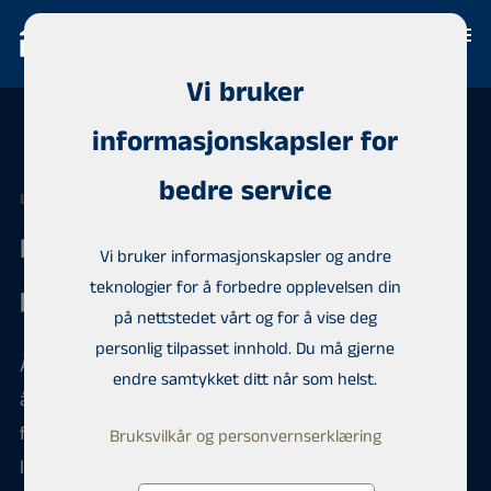
Vi bruker
informasjonskapsler for
bedre service
EN INVESTORS PÅLITELIGE PARTNER
Habita er investors pålitelige
Vi bruker informasjonskapsler og andre
teknologier for å forbedre opplevelsen din
partner
på nettstedet vårt og for å vise deg
personlig tilpasset innhold. Du må gjerne
Å investere i leiligheter og eiendom er en trygg måte
endre samtykket ditt når som helst.
å øke formuen på. Hos Habita hjelper vi deg med å
finne den beste investeringen. Fornøyde kunder og
Bruksvilkår og personvernserklæring
lange kunderelasjoner taler for vår erfaring og