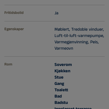
Fritidsbolid
Ja
Egenskaper
Møblert, Tredoble vinduer,
Luft-til-luft-varmepumpe,
Varmegjenvinning, Peis,
Varmeovn
Rom
Soverom
Kjøkken
Stue
Gang
Toalett
Bad
Badstu
Innglasset terrasse