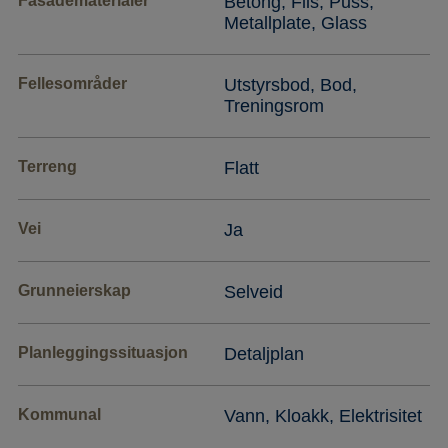
Fasadematerialer
Betong, Flis, Puss,
Metallplate, Glass
Fellesområder
Utstyrsbod, Bod,
Treningsrom
Terreng
Flatt
Vei
Ja
Grunneierskap
Selveid
Planleggingssituasjon
Detaljplan
Kommunal
Vann, Kloakk, Elektrisitet