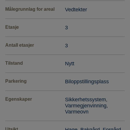
Målegrunnlag for areal
Vedtekter
Etasje
3
Antall etasjer
3
Tilstand
Nytt
Parkering
Biloppstillingsplass
Egenskaper
Sikkerhetssystem,
Varmegjenvinning,
Varmeovn
Utsikt
Hage, Bakgård, Forgård,