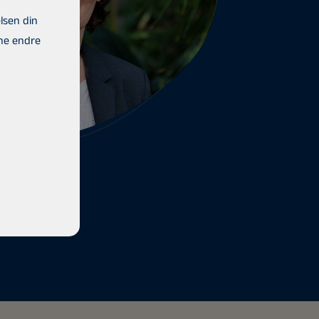
lsen din
rne endre