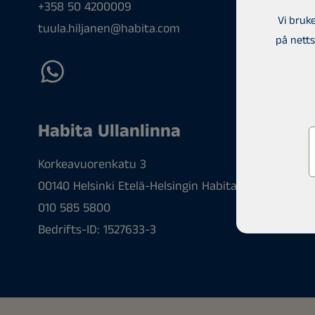
+358 50 4200009
Vi bruk
tuula.hiljanen@habita.com
på netts
Habita Ullanlinna
Korkeavuorenkatu 3
00140 Helsinki Etelä-Helsingin Habita Oy, Habita Ull
010 585 5800
Bedrifts-ID: 1527633-3