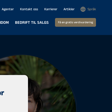
Agenter
Kontakt oss
Karrierer
Artikler
Språk
NDOM
BEDRIFT TIL SALGS
Få en gratis verdivurdering
or