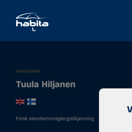
SALGSLEDER
Tuula Hiljanen
V
Finsk eiendomsmeglergodkjenning