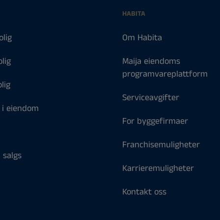
HABITA
olig
Om Habita
olig
Maija eiendoms
programvareplattform
lig
Serviceavgifter
 i eiendom
For byggefirmaer
Franchisemuligheter
l salgs
Karrieremuligheter
Kontakt oss