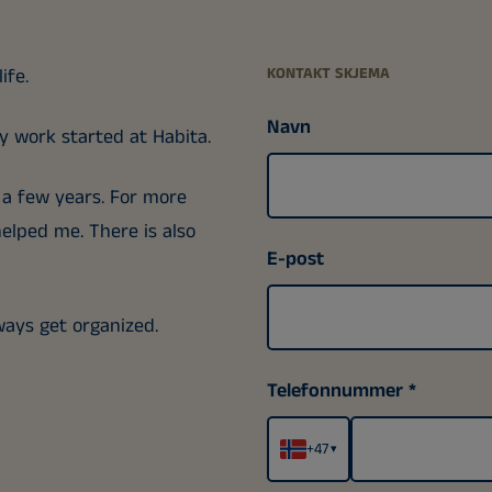
ife.
KONTAKT SKJEMA
Navn
 work started at Habita.
r a few years. For more
elped me. There is also
E-post
lways get organized.
Telefonnummer
+47
▾