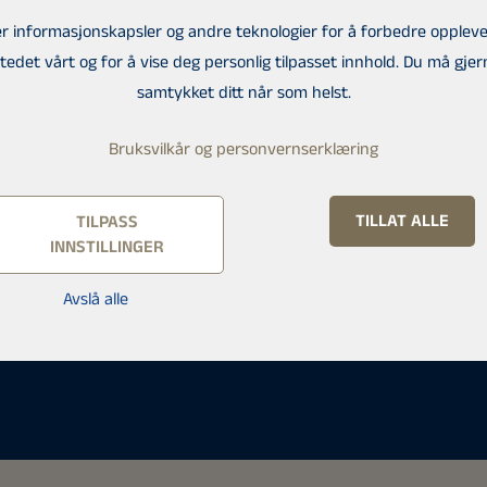
er informasjonskapsler og andre teknologier for å forbedre oppleve
tedet vårt og for å vise deg personlig tilpasset innhold. Du må gje
samtykket ditt når som helst.
Bruksvilkår og personvernserklæring
TILLAT ALLE
TILPASS
INNSTILLINGER
anlinna
Avslå alle