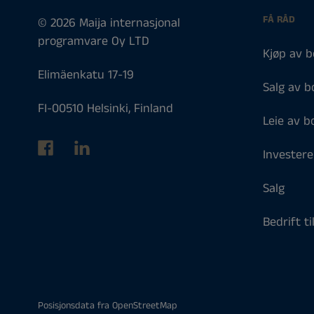
FÅ RÅD
© 2026 Maija internasjonal
programvare Oy LTD
Kjøp av b
Elimäenkatu 17-19
Salg av b
FI-00510 Helsinki, Finland
Leie av bo
Investere
Salg
Bedrift ti
Posisjonsdata fra
OpenStreetMap