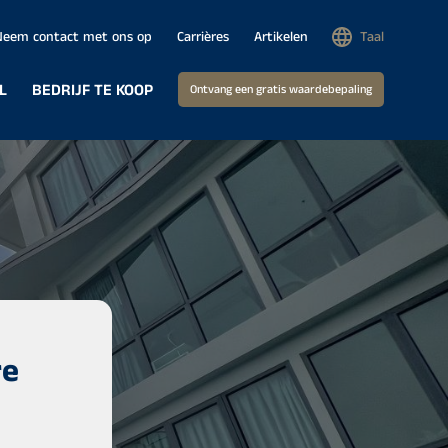
Neem contact met ons op
Carrières
Artikelen
Taal
L
BEDRIJF TE KOOP
Ontvang een gratis waardebepaling
re