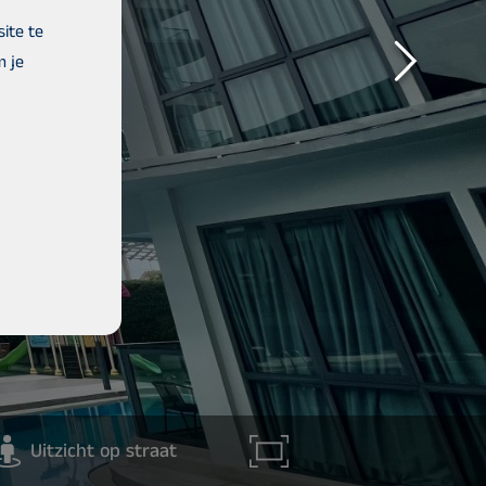
ite te
m je
Uitzicht op straat