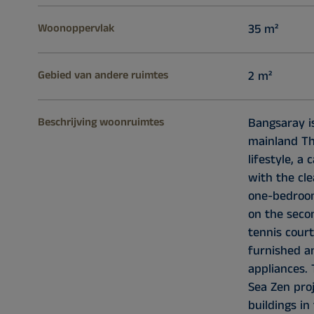
Woonoppervlak
35 m²
Gebied van andere ruimtes
2 m²
Beschrijving woonruimtes
Bangsaray is
mainland Th
lifestyle, a
with the cle
one-bedroo
on the secon
tennis court
furnished a
appliances. 
Sea Zen pro
buildings in