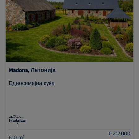
Madona, Летонија
Едносемејна куќа
€ 217.000
610 m²