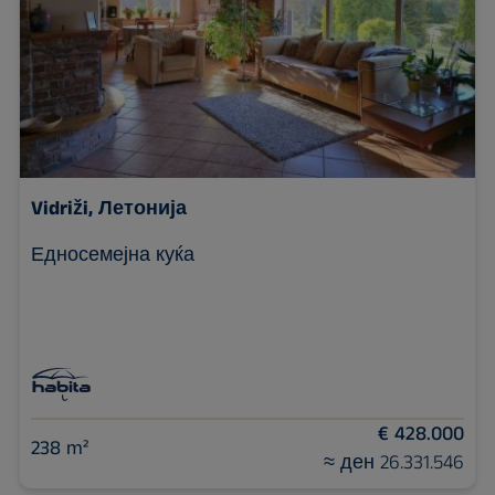
Vidriži, Летонија
Едносемејна куќа
€ 428.000
238 m²
≈ ден 26.331.546