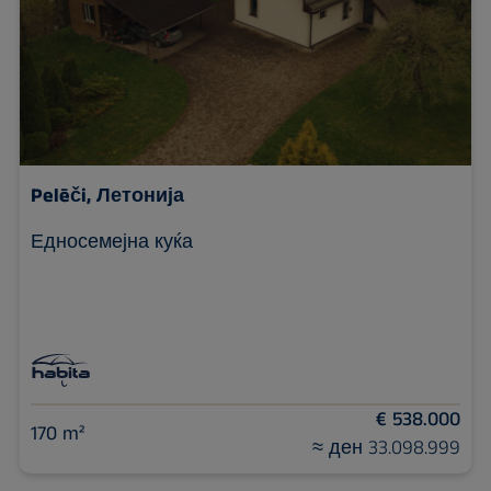
Pelēči, Летонија
Едносемејна куќа
€ 538.000
170 m²
≈ ден 33.098.999