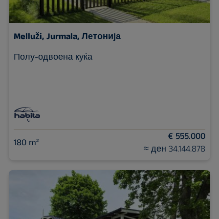
Melluži,
Jurmala, Летонија
Полу-одвоена куќа
€ 555.000
180 m²
≈ ден 34.144.878