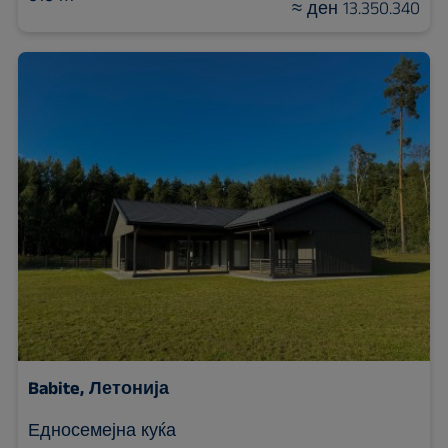
≈ ден 13.350.340
Babite, Летонија
Едносемејна куќа