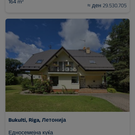
164 m²
≈ ден 29.530.705
Bukulti,
Riga, Летонија
Едносемејна куќа