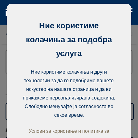
Ние користиме
ФИНСКА
ТАЈЛАНД
СЕНЕГАЛ
НИГЕРИЈА
ДО
колачиња за подобра
услуга
Ние користиме колачиња и други
технологии за да го подобриме вашето
искуство на нашата страница и да ви
Тип
прикажеме персонализирана содржина.
Слободно менувајте ја согласноста во
Се продаваат станови
секое време.
Локација
Услови за користење и политика за