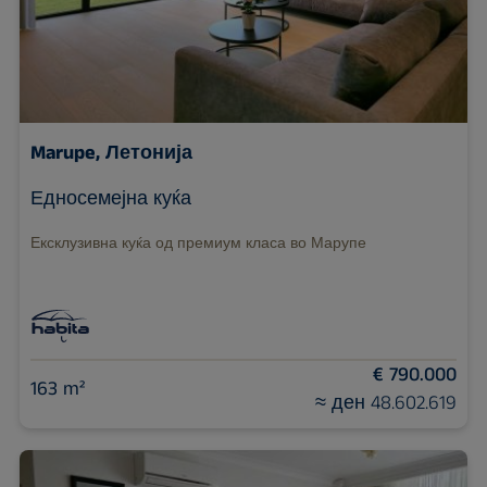
Marupe, Летонија
Едносемејна куќа
Ексклузивна куќа од премиум класа во Марупе
€ 790.000
163 m²
≈ ден 48.602.619