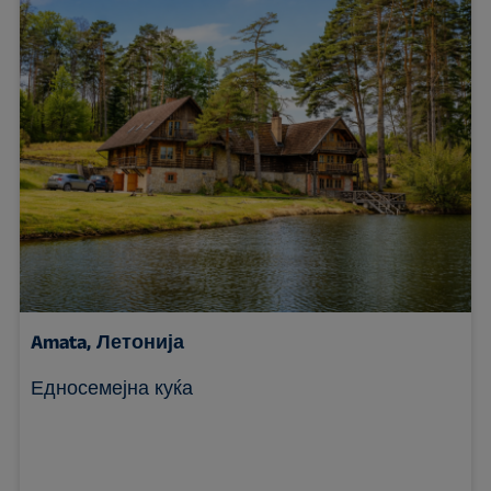
Amata, Летонија
Едносемејна куќа