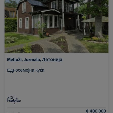
Melluži,
Jurmala, Летонија
Едносемејна куќа
€ 480.000