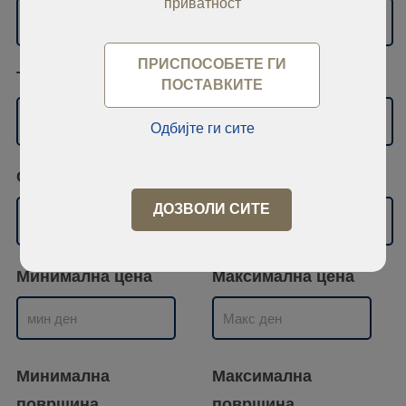
приватност
Latvia
ПРИСПОСОБЕТЕ ГИ
Тип на градба
ПОСТАВКИТЕ
Без претпочитање
Одбијте ги сите
Спални соби
ДОЗВОЛИ СИТЕ
Без претпочитање
Минимална цена
Максимална цена
Минимална
Максимална
површина
површина