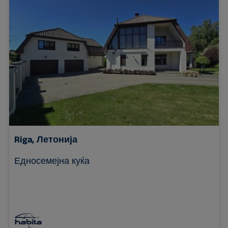
Riga, Летонија
Едносемејна куќа