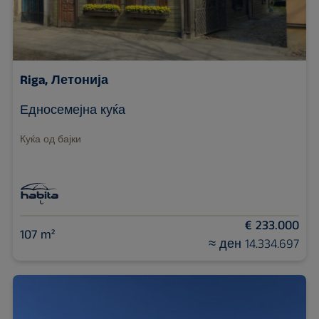
Riga, Летонија
Едносемејна куќа
Куќа од бајки
€ 233.000
107 m²
≈ ден 14.334.697