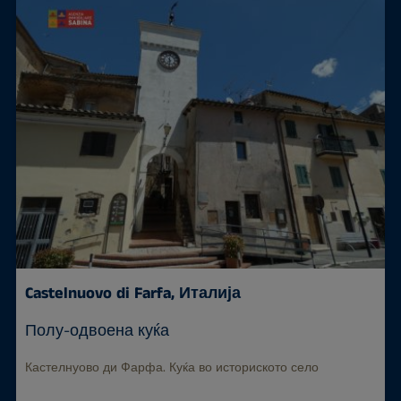
Castelnuovo di Farfa, Италија
Полу-одвоена куќа
Кастелнуово ди Фарфа. Куќа во историското село