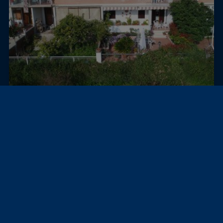
Poggio Mirteto, Италија
Вила
ВИЛА ВО ЦЕНТАРОТ
279.000 €
230 m²
≈ 17.216.468 ден