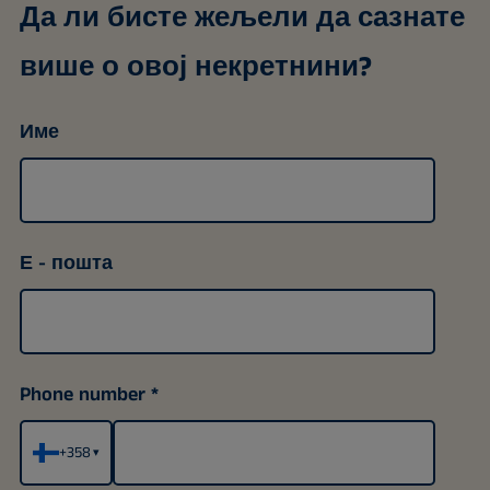
Да ли бисте жељели да сазнате
више о овој некретнини?
Име
Е - пошта
Phone number
+358
▾