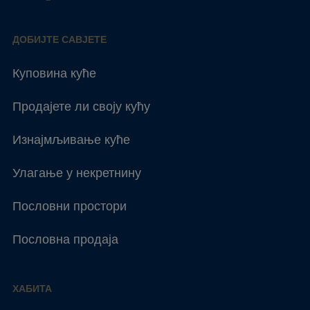
ДОБИЈТЕ САВЈЕТЕ
Куповина куће
Продајете ли своју кућу
Изнајмљивање куће
Улагање у некретнину
Пословни простори
Пословна продаја
ХАБИТА