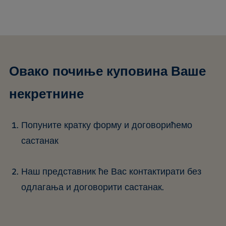
Овако почиње куповина Ваше
некретнине
Попуните кратку форму и договорићемо
састанак
Наш представник ће Вас контактирати без
одлагања и договорити састанак.