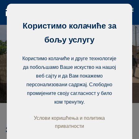
Користимо колачиће за
бољу услугу
Користимо колачиће и друге технологије
да побољшамо Ваше искуство на нашој
веб сајту и да Вам покажемо
персонализовани садржај. Слободно
промијените своју сагласност у било
ком тренутку.
Услови коришћења и политика
приватности
Земљиште, Ngaparou