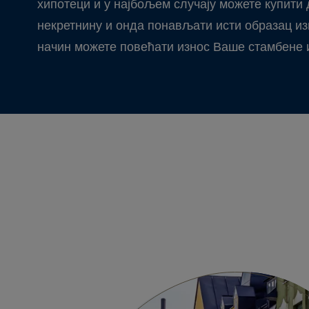
хипотеци и у најбољем случају можете купити
некретнину и онда понављати исти образац изн
начин можете повећати износ Ваше стамбене и