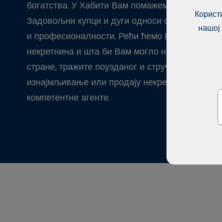
богатства. У Хабити Вам помажемо да пронађе
Корист
Задовољни купци и дуги односи са купцима го
нашој
и професионалности. Рећи ћемо Вам о различ
некретнина и шта би Вам могло најбоље одгова
стране, тражите поузданог и стручног агента з
изнајмљивање или продају некретнина, онда 
компетентне агенте.