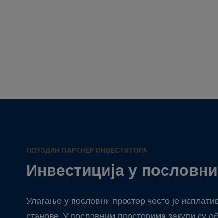
ПОУЗДАН ПАРТНЕР ИНВЕСТИТОРА
Инвестиција у пословни
Улагање у пословни простор често је исплати
станове. У пословним просторима закупи су об