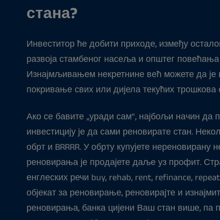
стана?
Инвеститор ће добити приходе, између осталог,
развоја стамбеног насеља и општег повећања 
Изнајмљивањем некретнине већ можете да је 
покривање свих или дијела текућих трошкова 
Ако се бавите „уради сам“, најбољи начин да 
инвестицију је да сами реновирате стан. Некол
обрт и BRRRR. У обрту купујете нереновирану н
реновирања је продајете даље уз профит. Стр
енглеских речи buy, rehab, rent, refinance, repea
објекат за реновирање, реновирајте и изнајмит
реновирања, банка цијени Ваш стан више, па 