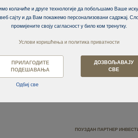
те најбољу инвестицију.
имо колачиће и друге технологије да побољшамо Ваше иску
воре о нашем искуству
 веб сајту и да Вам покажемо персонализовани садржај. Сл
итим опцијама
промијените своју сагласност у било ком тренутку.
рати. Ако, с друге
а некретнине за
Услови коришћења и политика приватности
код нас можете пронаћи
ДОЗВОЉАВАЈУ
ПРИЛАГОДИТЕ
СВЕ
ПОДЕШАВАЊА
Одбиј све
ПОУЗДАН ПАРТНЕР ИНВЕСТ