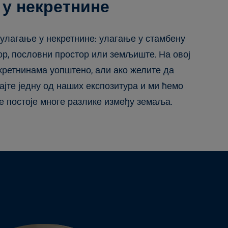
 у некретнине
 улагање у некретнине: улагање у стамбену
ор, пословни простор или земљиште. На овој
кретнинама уопштено, али ако желите да
ајте једну од наших експозитура и ми ћемо
е постоје многе разлике између земаља.