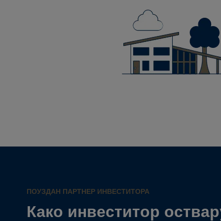
ПОУЗДАН ПАРТНЕР ИНВЕСТИТОРА
Како инвеститор оствар