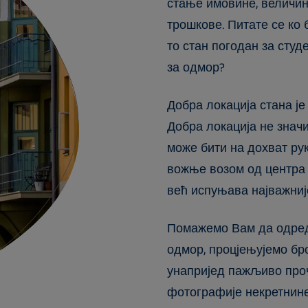
стање имовине, величин
трошкове. Питате се ко 
то стан погодан за студ
за одмор?
Добра локација стана је
Добра локација не значи
може бити на дохват рук
вожње возом од центра 
већ испуњава најважниј
Помажемо Вам да одредит
одмор, процјењујемо бр
унапријед пажљиво проч
фотографије некретнине