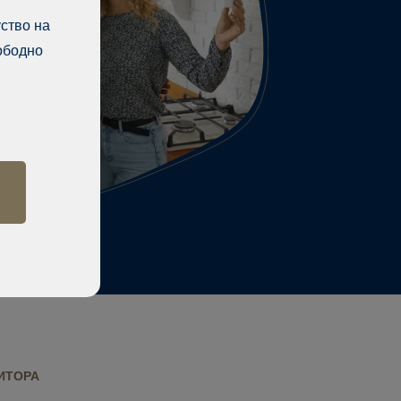
ство на
ободно
ИТОРА