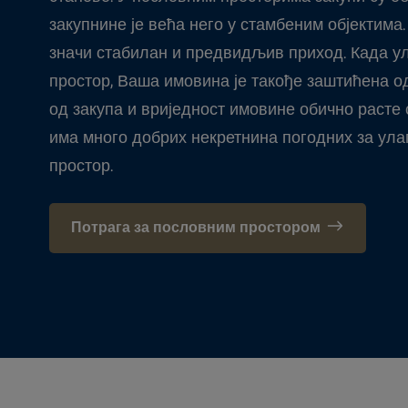
закупнине је већа него у стамбеним објектима.
значи стабилан и предвидљив приход. Када у
простор, Ваша имовина је такође заштићена од
од закупа и вриједност имовине обично расте
има много добрих некретнина погодних за ул
простор.
Потрага за пословним простором