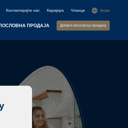
Контактирајте нас
Каријера
Чланци
Језик
ПОСЛОВНА ПРОДАЈА
Добијте бесплатну процјену
у