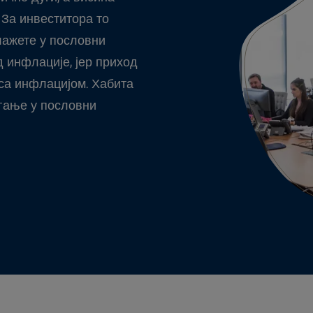
 За инвеститора то
лажете у пословни
 инфлације, јер приход
 са инфлацијом. Хабита
агање у пословни