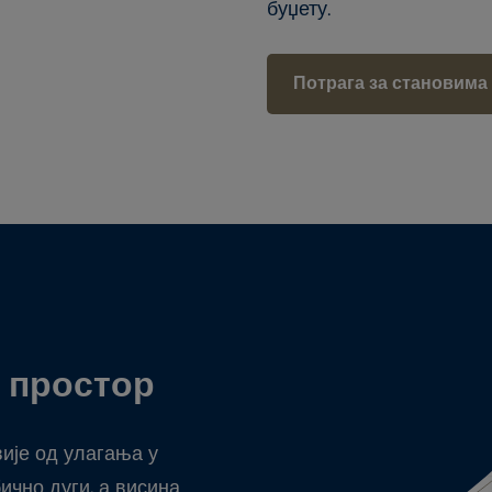
буџету.
Потрага за становима
 простор
вије од улагања у
ично дуги, а висина