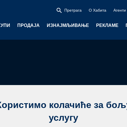
Претрага
О Хабита
Агенти
КУПИ
ПРОДАЈА
ИЗНАЈМЉИВАЊЕ
РЕКЛАМЕ
ер
Користимо колачиће за бољ
услугу
ачин за повећање