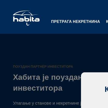
ПРЕТРАГА НЕКРЕТНИНА
ПОУЗДАН ПАРТНЕР ИНВЕСТИТОРА
Хабита је поуздан партн
инвеститора
Улагање у станове и некретнине је сигуран н