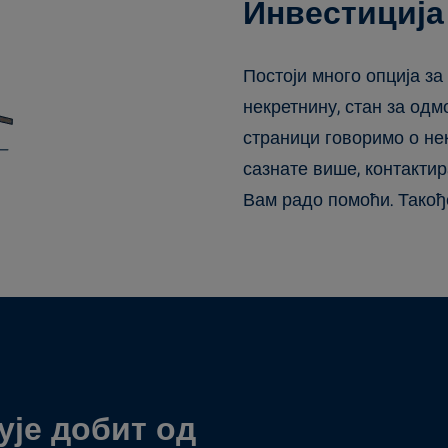
Инвестиција
Постоји много опција за
некретнину, стан за одм
страници говоримо о не
сазнате више, контактир
Вам радо помоћи. Такођ
ује добит од