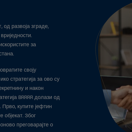
 од развоја зграде,
вриједности.
искористите за
стана.
повратите своју
ико стратегија за ово су
екретнину и након
атегија BRRRR долази од
t. Прво, купите јефтин
е објекат. Због
поново преговарајте о