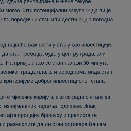
у, будућа реновирања и њене текуће
би могао бити потенцијални закупац? Да ли је
ента, породични стан или дестинација погодна
 од највеће важности у стану као инвестицији.
 да стан треба да буде у центру града, али
е. На примјер, ако се стан налази 30 минута
великог града, плаже и аеродрома, онда стан
е критеријуме доброг инвестиционог стана.
е мјесечну кирију и, ако се ради о стану за
ој изнајмљених недеља годишње. Ипак,
итајте продајну брошуру и прелистајте
 и размислите да ли стан одговара Вашем