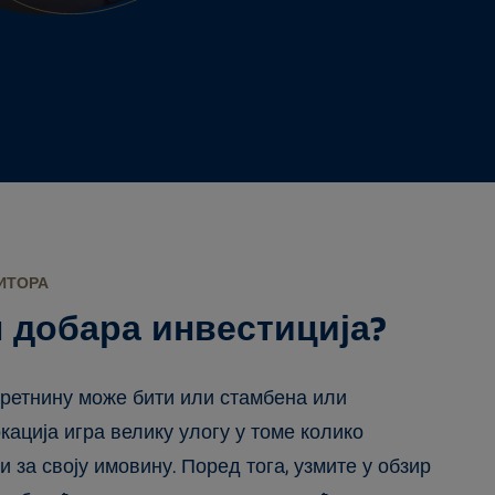
ИТОРА
н добара инвестиција?
кретнину може бити или стамбена или
кација игра велику улогу у томе колико
 за своју имовину. Поред тога, узмите у обзир