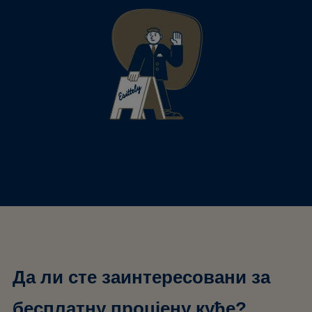
Да ли сте заинтересовани за
бесплатну процјену куће?