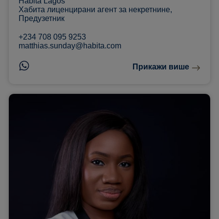
Habita Lagos
Хабита лиценцирани агент за некретнине,
Предузетник
+234 708 095 9253
matthias.sunday@habita.com
Прикажи више