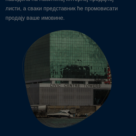
листи, а сваки представник ће промовисати
продају ваше имовине.