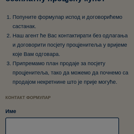
Попуните формулар испод и договорићемо
састанак.
Наш агент ће Вас контактирати без одлагања
и договорити посјету процјенитеља у вријеме
које Вам одговара.
Припремамо план продаје за посјету
процјенитеља, тако да можемо да почнемо са
продајом некретнине што је прије могуће.
КОНТАКТ ФОРМУЛАР
Име