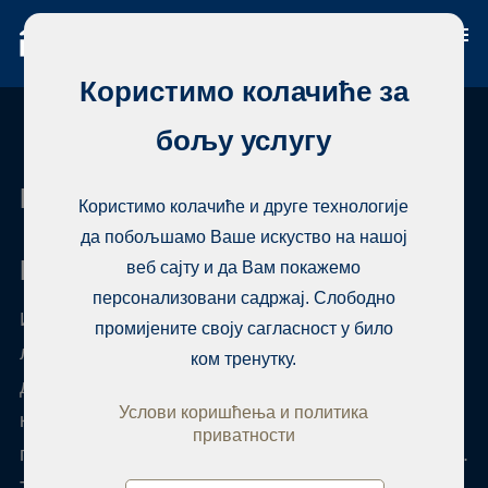
Користимо колачиће за
бољу услугу
Habita Lagos
Користимо колачиће и друге технологије
да побољшамо Ваше искуство на нашој
Купите некретнину у Лагосу
веб сајту и да Вам покажемо
персонализовани садржај. Слободно
Имамо свеобухватан регистар некретнина како
промијените своју сагласност у било
локално тако и глобално, и свакодневно
ком тренутку.
додајемо нове домове. Добићете представника
Услови коришћења и политика
који ће вам представити најбољу комбинацију
приватности
потенцијалних домова и организовати прегледе.