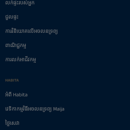
លក់ផ្ទះរបស់អ្នក
ជួលផ្ទះ
ការវិនិយោគលើអចលនទ្រព្យ
ពាណិជ្ជកម្ម
ការលក់អាជីវកម្ម
HABITA
អំពី Habita
វេទិកាកម្មវិធីអចលនទ្រព្យ Maija
ថ្លៃសេវា