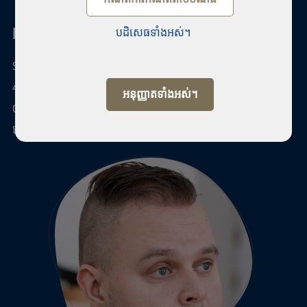
Habita Palokka-Jyväskylä
បដិសេធទាំងអស់។
Saarijärventie 50-52 lt.16
40270 Palokka Liv LKV Oy, Habita Palokka-Jyväskylä
អនុញ្ញាតទាំងអស់។
010 5855 552
លេខសម្គាល់អាជីវកម្ម: 2646370-8