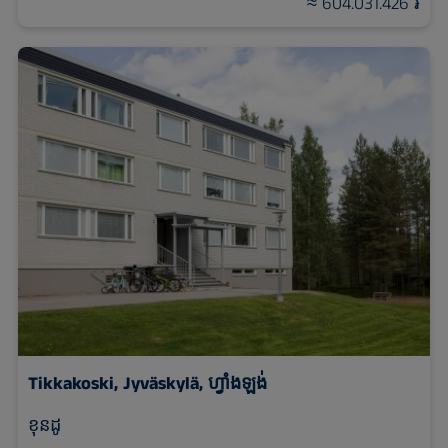
≈ 604.031.426 ៛
Tikkakoski, Jyväskylä, ហ្វាំងឡង់
ខុនដូ