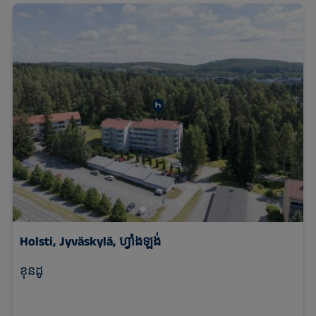
Holsti, Jyväskylä, ហ្វាំងឡង់
ខុនដូ