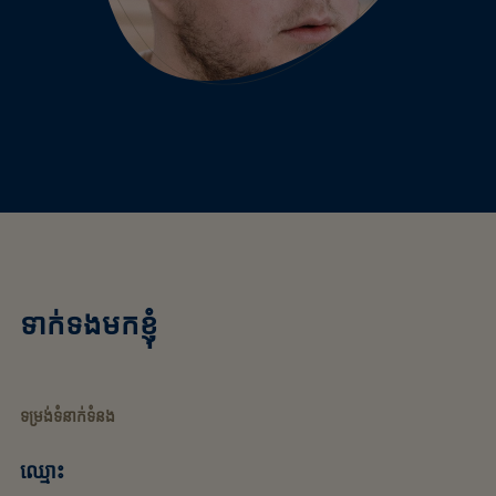
ទាក់ទងមកខ្ញុំ
ទម្រង់ទំនាក់ទំនង
ឈ្មោះ