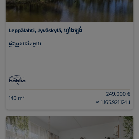
Leppälahti, Jyväskylä, ហ្វាំងឡង់
ផ្ទះគ្រួសារតែមួយ
249.000 €
140 m²
≈ 1.165.921.124 ៛