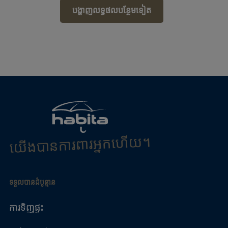
បង្ហាញលទ្ធផលបន្ថែមទៀត
យើង​បាន​ការពារ​អ្នក​ហើយ។
ទទួលបានដំបូន្មាន
ការទិញផ្ទះ