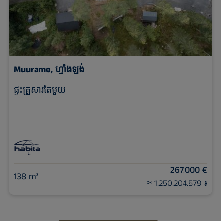
Muurame, ហ្វាំងឡង់
ផ្ទះគ្រួសារតែមួយ
267.000 €
138 m²
≈ 1.250.204.579 ៛