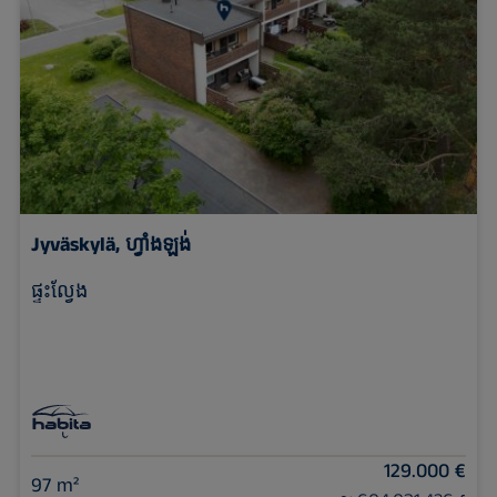
Jyväskylä, ហ្វាំងឡង់
ផ្ទះល្វែង
129.000 €
97 m²