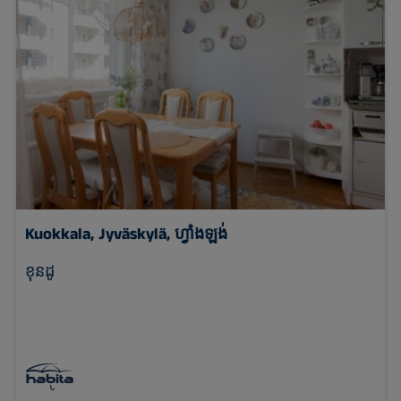
Kuokkala, Jyväskylä, ហ្វាំងឡង់
ខុនដូ