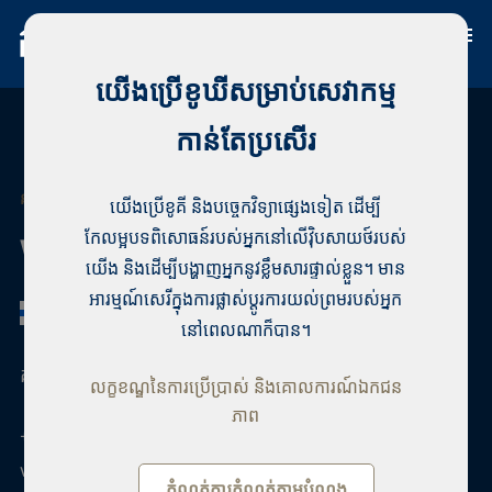
យើងប្រើខូឃីសម្រាប់សេវាកម្ម
កាន់តែប្រសើរ
នាយក​គ្រប់គ្រង
យើងប្រើខូគី និងបច្ចេកវិទ្យាផ្សេងទៀត ដើម្បី
កែលម្អបទពិសោធន៍របស់អ្នកនៅលើវ៉ិបសាយថ៍របស់
Vili Leinonen
យើង និងដើម្បីបង្ហាញអ្នកនូវខ្លឹមសារផ្ទាល់ខ្លួន។ មាន
អារម្មណ៍សេរីក្នុងការផ្លាស់ប្តូរការយល់ព្រមរបស់អ្នក
នៅពេលណាក៏បាន។
គុណវុឌ្ឍិអចលនទ្រព្យហ្វាំងឡង់ , សារការី , សហគ្រិន
លក្ខខណ្ឌនៃការប្រើប្រាស់ និងគោលការណ៍ឯកជន
ភាព
+358 44 4200259
vili.leinonen@habita.com
កំណត់ការកំណត់តាមបំណង