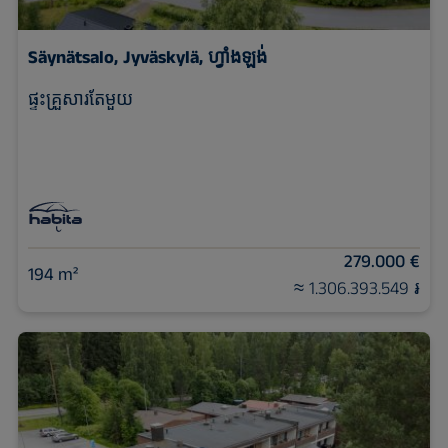
Säynätsalo, Jyväskylä, ហ្វាំងឡង់
ផ្ទះគ្រួសារតែមួយ
279.000 €
194 m²
≈ 1.306.393.549 ៛