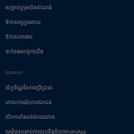
សម្រាប់ក្រុមហ៊ុនសំណង់
ឱកាសហ្វ្រេនឆាយ
ឱកាសការងារ
ទាក់ទង​មក​ពួក​យើង
ឯកជនភាព
ល័ក្ខខ័ណ្ឌនៃការប្រើប្រាស់
គោលការណ៍​ភាព​ឯកជន
បើកការកំណត់ឯកជនភាព
មេរៀនសម្រាប់ការលុបទិន្នន័យWhatsApp