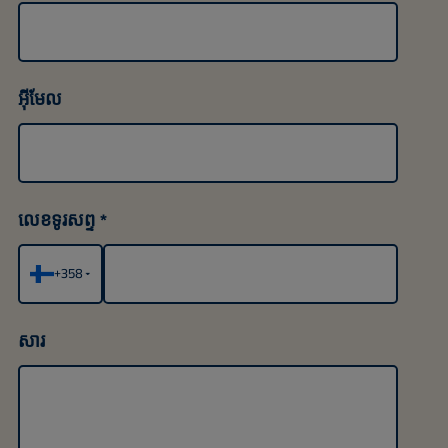
អ៊ីមែល
លេខទូរសព្ទ
+358
▾
សារ