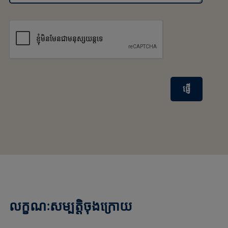
ផ្ញើ
លក្ខណៈសម្បត្តិចុងក្រោយ