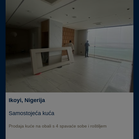
Ikoyi, Nigerija
Samostojeća kuća
Prodaja kuće na obali s 4 spavaće sobe i roštiljem