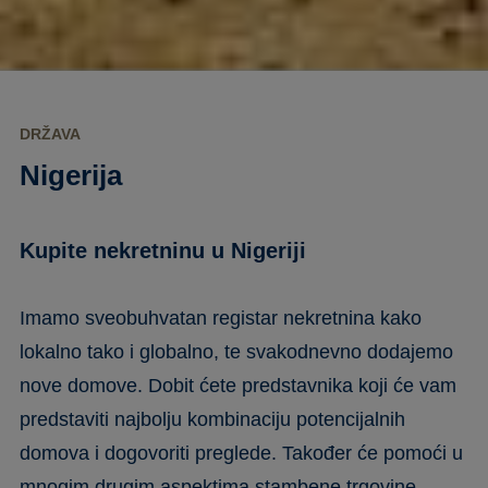
DRŽAVA
Nigerija
Kupite nekretninu u Nigeriji
Imamo sveobuhvatan registar nekretnina kako
lokalno tako i globalno, te svakodnevno dodajemo
nove domove. Dobit ćete predstavnika koji će vam
predstaviti najbolju kombinaciju potencijalnih
domova i dogovoriti preglede. Također će pomoći u
mnogim drugim aspektima stambene trgovine.