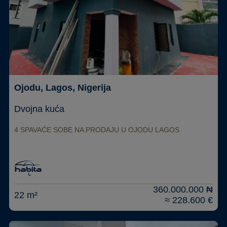
Ojodu, Lagos, Nigerija
Dvojna kuća
4 SPAVAĆE SOBE NA PRODAJU U OJODU LAGOS
360.000.000 ₦
22 m²
≈ 228.600 €