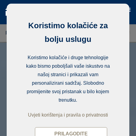
Koristimo kolačiće za
FINSKA
TAJLAND
SENEGAL
NIGERIJA
DOMI
bolju uslugu
Koristimo kolačiće i druge tehnologije
kako bismo poboljšali vaše iskustvo na
našoj stranici i prikazali vam
personalizirani sadržaj. Slobodno
promijenite svoj pristanak u bilo kojem
trenutku.
Uvjeti korištenja i pravila o privatnosti
PRILAGODITE