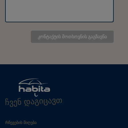
ჩვენ დაგიცავთ.
ᲠᲩᲔᲕᲔᲑᲘᲡ ᲛᲘᲦᲔᲑᲐ