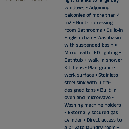
light thanks to large bay
windows ▪ Adjoining
balconies of more than 4
m2 ▪ Built-in dressing
room Bathrooms ▪ Built-in
English chair ▪ Washbasin
with suspended basin ▪
Mirror with LED lighting ▪
Bathtub + walk-in shower
Kitchens ▪ Plan granite
work surface ▪ Stainless
steel sink with ultra-
designed taps ▪ Built-in
oven and microwave ▪
Washing machine holders
▪ Externally secured gas
cylinder ▪ Direct access to
a private laundry room ▪