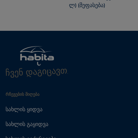
ლ) (შეფასება)
ჩვენ დაგიცავთ.
ᲠᲩᲔᲕᲔᲑᲘᲡ ᲛᲘᲦᲔᲑᲐ
სახლის ყიდვა
სახლის გაყიდვა