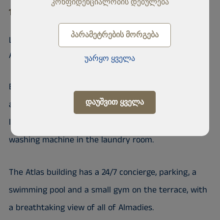
კონფიდენციალობის დებულება
10 200 Almadies
ᲞᲐᲠᲐᲛᲔᲢᲠᲔᲑᲘᲡ ᲛᲝᲠᲒᲔᲑᲐ
Luxurious furnished apartment at the
ATLAS residen
უარყო ყველა
Become a tenant of this magnificent furnished
ᲓᲐᲣᲨᲕᲘᲗ ᲧᲕᲔᲚᲐ
apartment of 3 bedrooms each with a bathroom, a
living room, a fully equipped kitchen, including a
washing machine in the laundry room.
The Atlas building has a 24/7 concierge, parking, a
swimming pool and a small gym on the terrace, with
a breathtaking view of all of Almadies.