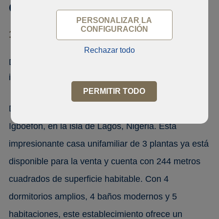
Conservative
PERSONALIZAR LA
CONFIGURACIÓN
105102 Lekki phase1, Lekki
Rechazar todo
Dúplex de 4 dormitorios totalmente
independiente
PERMITIR TODO
Disfrute de la personificación de la vida de lujo en
Igboefon, en la isla de Lagos, Nigeria. Esta
impresionante casa unifamiliar de 3 plantas ya está
disponible para la venta y cuenta con 244 metros
cuadrados de superficie habitable. Con 4
dormitorios amplios, 4 baños modernos y 5
habitaciones, este establecimiento ofrece un