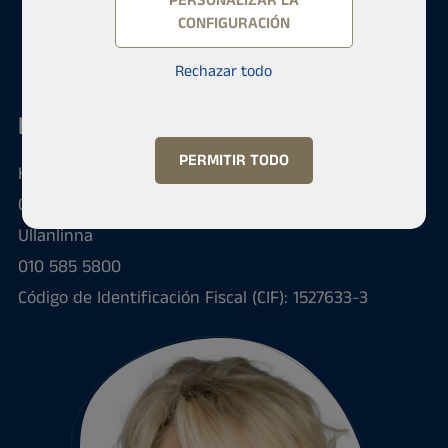
PERSONALIZAR LA
CONFIGURACIÓN
Rechazar todo
Habita Ullanlinna
PERMITIR TODO
Korkeavuorenkatu 3
00140 Helsinki Etelä-Helsingin Habita Oy, Habita
Ullanlinna
010 585 5800
Código de Identificación Fiscal (CIF): 1527633-3