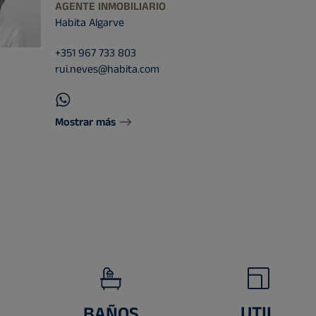
AGENTE INMOBILIARIO
Habita Algarve
+351 967 733 803
rui.neves@habita.com
Mostrar más
UTIL
BAÑOS