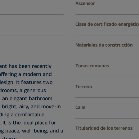
Ascensor
Clase de certificado energétic
Materiales de construcción
nt has been recently
Zonas comunes
offering a modern and
esign. It features two
Terreno
drooms, a generous
d an elegant bathroom.
 bright, airy, and move-in
Calle
iding a comfortable
It is the ideal place for
Titularidad de los terrenos
g peace, well-being, and a
f charm.