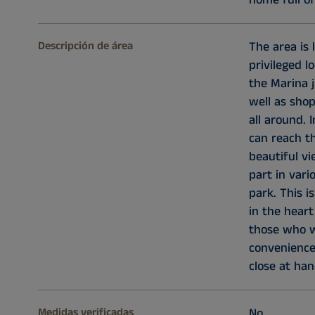
Descripción de área
The area is 
privileged l
the Marina j
well as sho
all around. 
can reach th
beautiful vi
part in vari
park. This is
in the heart
those who w
convenience
close at han
Medidas verificadas
No