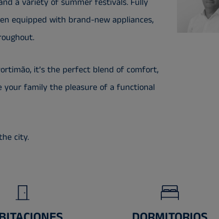
and a variety of summer festivals. Fully
hen equipped with brand-new appliances,
hroughout.
rtimão, it’s the perfect blend of comfort,
ve your family the pleasure of a functional
he city.
BITACIONES
DORMITORIOS