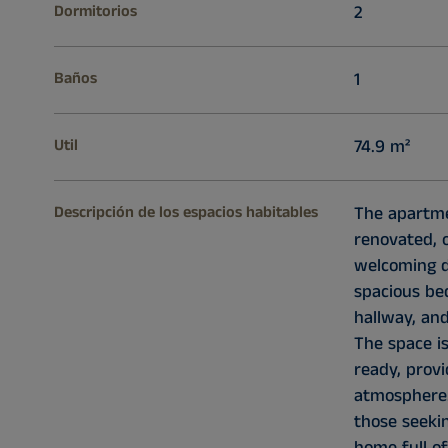
Dormitorios
2
Baños
1
Util
74.9 m²
Descripción de los espacios habitables
The apartme
renovated, 
welcoming d
spacious be
hallway, an
The space is
ready, prov
atmosphere. 
those seekin
home full o