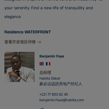
your serenity. Find a new life of tranquility and
elegance.
Residence WATERFRONT
查看开发项目详情
Benjamin Faye
总经理
Habita Dakar
豪必达認證房地产经纪人
+221 77 853 82 45
benjamin.faye@habita.com