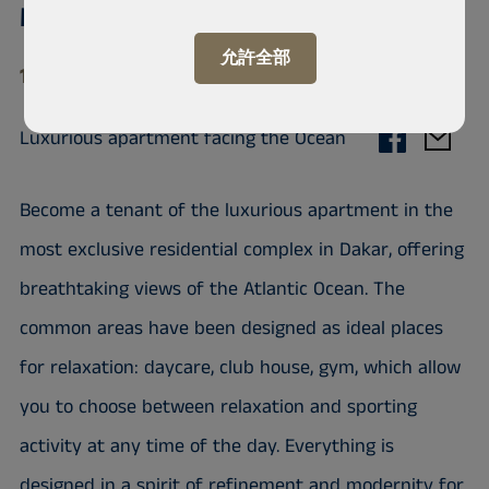
Mermoz
允許全部
11 000 Mermoz
Luxurious apartment facing the Ocean
Become a tenant of the luxurious apartment in the
most exclusive residential complex in Dakar, offering
breathtaking views of the Atlantic Ocean. The
common areas have been designed as ideal places
for relaxation: daycare, club house, gym, which allow
you to choose between relaxation and sporting
activity at any time of the day. Everything is
designed in a spirit of refinement and modernity for