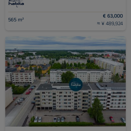
€ 63,000
565 m²
≈ ¥ 489,924