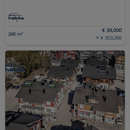
€ 39,000
248 m²
≈ ¥ 303,286