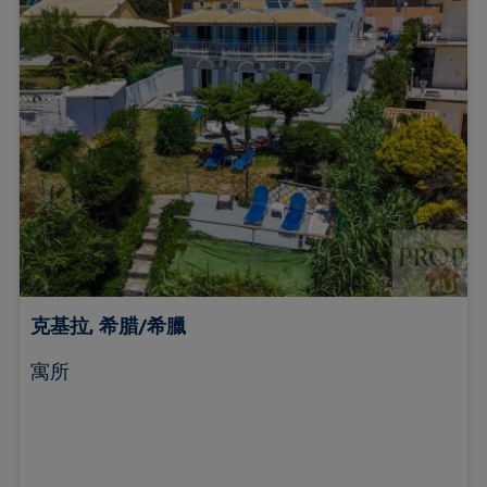
克基拉, 希腊/希臘
寓所