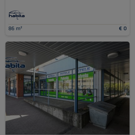
86 m²
€ 0