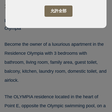
10700 Point E, Dakar
允許全部
Luxurious apartment in Residence
Olympia
Become the owner of a luxurious apartment in the
Residence Olympia with 3 bedrooms with
bathroom, living room, family area, guest toilet,
balcony, kitchen, laundry room, domestic toilet, and
airlock.
The OLYMPIA residence located in the heart of
Point E, opposite the Olympic swimming pool, on a