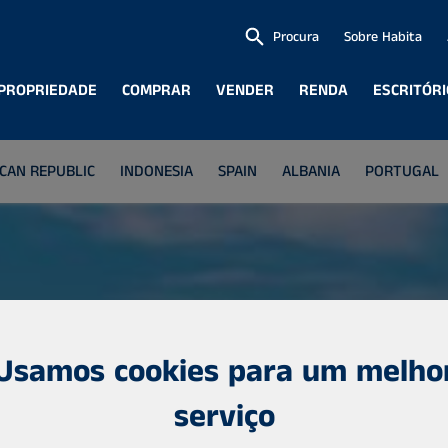
Procura
Sobre Habita
 PROPRIEDADE
COMPRAR
VENDER
RENDA
ESCRITÓR
CAN REPUBLIC
INDONESIA
SPAIN
ALBANIA
PORTUGAL
Usamos cookies para um melho
serviço