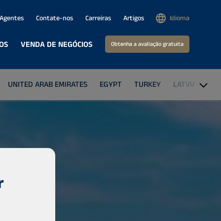
Agentes
Contate-nos
Carreiras
Artigos
Idioma
IOS
VENDA DE NEGÓCIOS
Obtenha a avaliação gratuita
UNITED ARAB EMIRATES
EGYPT
TURKEY
LATVIA
THE
r