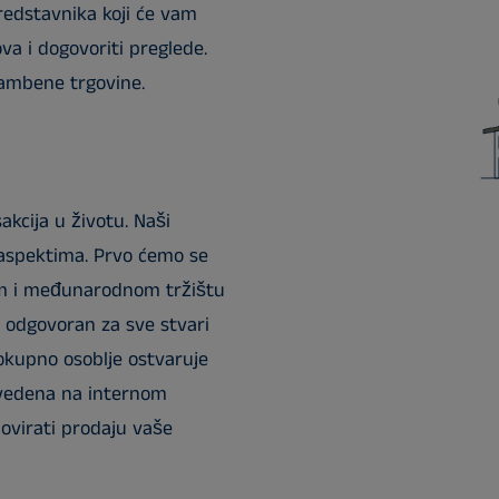
edstavnika koji će vam
va i dogovoriti preglede.
ambene trgovine.
akcija u životu. Naši
 aspektima. Prvo ćemo se
om i međunarodnom tržištu
no odgovoran za sve stvari
okupno osoblje ostvaruje
avedena na internom
ovirati prodaju vaše