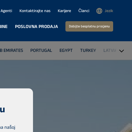
Agenti
Kontaktirajte nas
Karijere
Članci
Jezik
INE
POSLOVNA PRODAJA
Dobijte besplatnu procjenu
B EMIRATES
PORTUGAL
EGYPT
TURKEY
LATVIA
THE
gu
na našoj