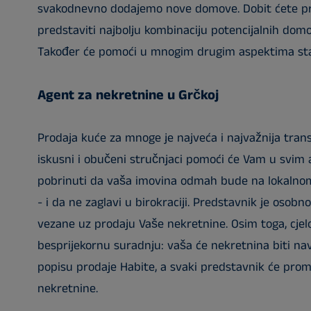
svakodnevno dodajemo nove domove. Dobit ćete pr
predstaviti najbolju kombinaciju potencijalnih domo
Također će pomoći u mnogim drugim aspektima st
Agent za nekretnine u Grčkoj
Prodaja kuće za mnoge je najveća i najvažnija trans
iskusni i obučeni stručnjaci pomoći će Vam u svim
pobrinuti da vaša imovina odmah bude na lokaln
- i da ne zaglavi u birokraciji. Predstavnik je osob
vezane uz prodaju Vaše nekretnine. Osim toga, cjel
besprijekornu suradnju: vaša će nekretnina biti n
popisu prodaje Habite, a svaki predstavnik će prom
nekretnine.