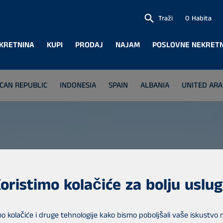
Traži
O Habita
KRETNINA
KUPI
PRODAJ
NAJAM
POSLOVNE NEKRETN
CAN REPUBLIC
INDONESIA
SPAIN
ALBANIA
UNITED ARA
oristimo kolačiće za bolju uslu
mo kolačiće i druge tehnologije kako bismo poboljšali vaše iskustvo 