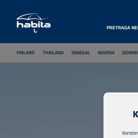
PRETRAGA NE
FINLAND
THAILAND
SENEGAL
NIGERIA
DOMINI
K
Koristi