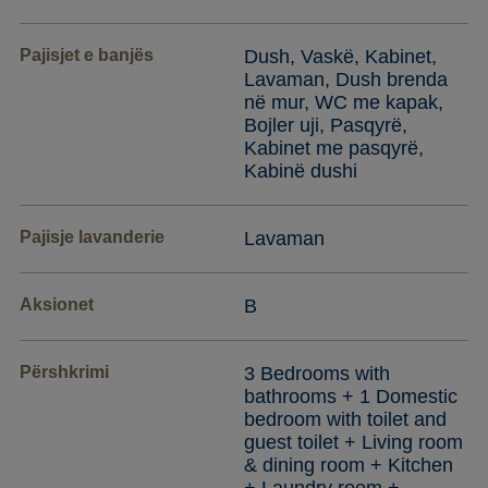
Pajisjet e banjës
Dush, Vaskë, Kabinet,
Lavaman, Dush brenda
në mur, WC me kapak,
Bojler uji, Pasqyrë,
Kabinet me pasqyrë,
Kabinë dushi
Pajisje lavanderie
Lavaman
Aksionet
B
Përshkrimi
3 Bedrooms with
bathrooms + 1 Domestic
bedroom with toilet and
guest toilet + Living room
& dining room + Kitchen