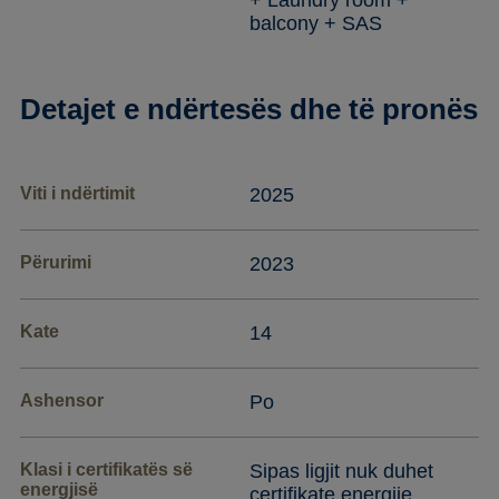
+ Laundry room +
balcony + SAS
Detajet e ndërtesës dhe të pronës
Viti i ndërtimit
2025
Përurimi
2023
Kate
14
Ashensor
Po
Klasi i certifikatës së
Sipas ligjit nuk duhet
energjisë
çertifikate energjie