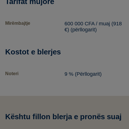
Tarifat mujore
Mirëmbajtje
600 000 CFA / muaj (918
€) (përllogarit)
Kostot e blerjes
Noteri
9 % (Përllogarit)
Kështu fillon blerja e pronës suaj