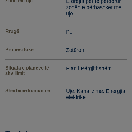
Zonë me ujë
E drejta për të përdorur
zonën e përbashkët me
ujë
Rrugë
Po
Pronësi toke
Zotëron
Situata e planeve të
Plan i Përgjithshëm
zhvillimit
Shërbime komunale
Ujë, Kanalizime, Energjia
elektrike