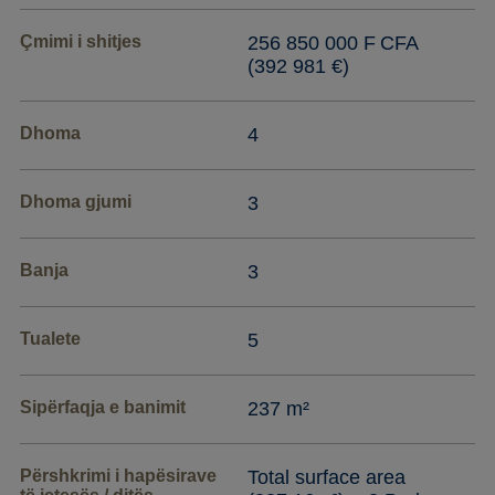
Çmimi i shitjes
256 850 000 F CFA
(392 981 €)
Dhoma
4
Dhoma gjumi
3
Banja
3
Tualete
5
Sipërfaqja e banimit
237 m²
Përshkrimi i hapësirave
Total surface area