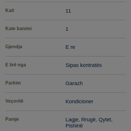
Kati
11
Kate banimi
1
Gjendja
E re
E lirë nga
Sipas kontratës
Parkim
Garazh
Veçoritë
Kondicioner
Pamje
Lagje, Rrugë, Qytet,
Pishinë