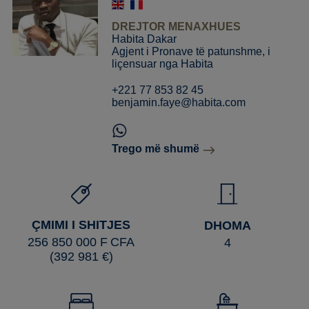
DREJTOR MENAXHUES
Habita Dakar
Agjent i Pronave të patunshme, i
liçensuar nga Habita
+221 77 853 82 45
benjamin.faye@habita.com
Trego më shumë
ÇMIMI I SHITJES
DHOMA
256 850 000 F CFA
4
(392 981 €)