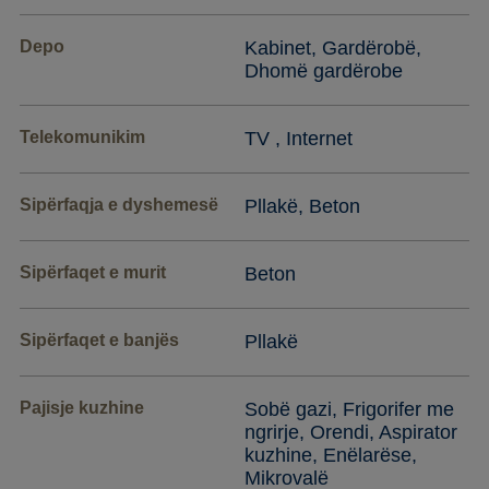
Depo
Kabinet, Gardërobë,
Dhomë gardërobe
Telekomunikim
TV , Internet
Sipërfaqja e dyshemesë
Pllakë, Beton
Sipërfaqet e murit
Beton
Sipërfaqet e banjës
Pllakë
Pajisje kuzhine
Sobë gazi, Frigorifer me
ngrirje, Orendi, Aspirator
kuzhine, Enëlarëse,
Mikrovalë