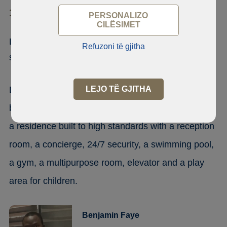
10 700 Point E
PERSONALIZO
CILËSIMET
Luxurious 3bedroom apartment for
Refuzoni të gjitha
sale at Point E
Discover your new haven of peace in this luxury 3
LEJO TË GJITHA
bedroom apartment with their interior bathrooms in
a residence built to high standards with a reception
room, a concierge, 24/7 security, a swimming pool,
a gym, a multipurpose room, elevator and a play
area for children.
Benjamin Faye