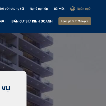
 hệ với chúng tôi
Nghề nghiệp
Bài viết
Ngôn ngữ
MẠI
BÁN CƠ SỞ KINH DOANH
Định giá BĐS Miễn phí
 vụ