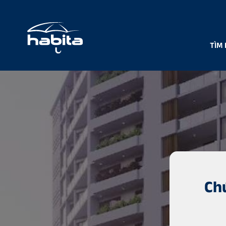
TÌM 
Ch