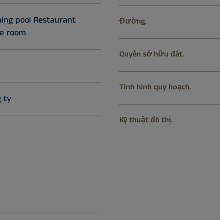
ng pool Restaurant
Đường.
se room
Quyền sở hữu đất.
Tình hình quy hoạch.
 ty
Kỹ thuật đô thị.