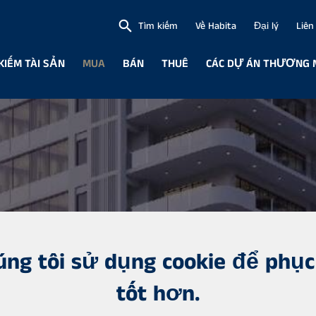
Tìm kiếm
Về Habita
Đại lý
Liên
KIẾM TÀI SẢN
MUA
BÁN
THUÊ
CÁC DỰ ÁN THƯƠNG 
úng tôi sử dụng cookie để phục
tốt hơn.