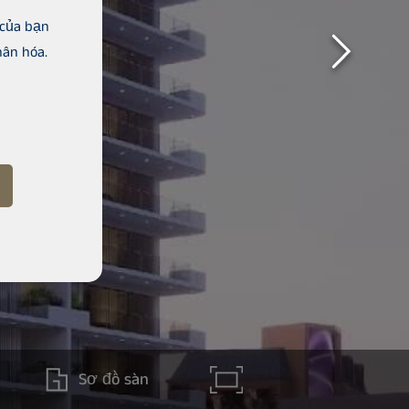
 của bạn
hân hóa.
Sơ đồ sàn