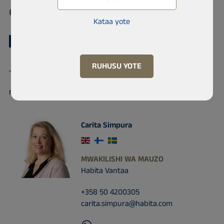
01610 Vantaa, Kaivoksela
Kataa yote
RUHUSU YOTE
Tafadhali wasiliana na mwakilishi wa mauzo kwa
maelezo zaidi juu ya mali hii.
Carita Simpura
MWAKILISHI WA MAUZO
Habita Vantaa
+358 50 4200305
carita.simpura@habita.com