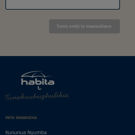
Tumekushughulikia.
PATA MAWAIDHA
Kununua Nyumba