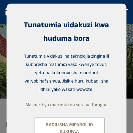
Tunatumia vidakuzi kwa
huduma bora
Tunatumia vidakuzi na teknolojia zingine ili
kuboresha matumizi yako kwenye tovuti
yetu na kukuonyesha maudhui
yaliyobinafsishwa. Jisikie huru kubadilisha
idhini yako wakati wowote.
Masharti ya matumizi na sera ya faragha
Kondomu, Vaskipellontie 2
BADILISHA MIPANGILIO
KUKUFAA