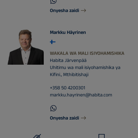
Onyesha zaidi
Markku Häyrinen
WAKALA WA MALI ISIYOHAMISHIKA
Habita Järvenpää
Uhitimu wa mali isiyohamishika ya
Kifini., Mthibitishaji
+358 50 4200301
markku.hayrinen@habita.com
Onyesha zaidi