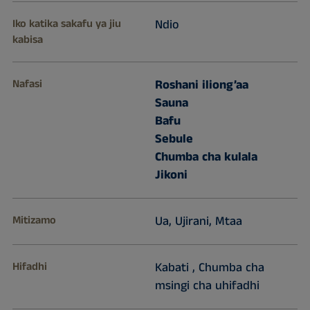
Iko katika sakafu ya jiu
Ndio
kabisa
Nafasi
Roshani iliong’aa
Sauna
Bafu
Sebule
Chumba cha kulala
Jikoni
Mitizamo
Ua, Ujirani, Mtaa
Hifadhi
Kabati , Chumba cha
msingi cha uhifadhi