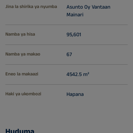
Jina la shirika ya nyumba
Asunto Oy Vantaan
Mainari
Namba ya hisa
95,601
Namba ya makao
67
Eneo la makaazi
4542.5 m²
Haki ya ukombozi
Hapana
Huduma