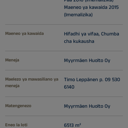
Maeneo ya kawaida 2015
(Imemalizika)
Maeneo ya kawaida
Hifadhi ya vifaa, Chumba
cha kukausha
Meneja
Myyrmäen Huolto Oy
Maelezo ya mawasiliano ya
Timo Leppänen p. 09 530
meneja
6140
Matengenezo
Myyrmäen Huolto Oy
Eneo la loti
6513 m²