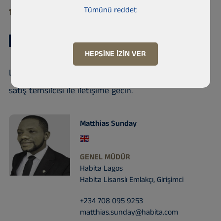
Tümünü reddet
105102 Lekki phase1, Lekki
HEPSINE IZIN VER
Lütfen bu gayrimenkul hakkında daha fazla bilgi için
satış temsilcisi ile iletişime gecin.
Matthias Sunday
GENEL MÜDÜR
Habita Lagos
Habita Lisanslı Emlakçı, Girişimci
+234 708 095 9253
matthias.sunday@habita.com