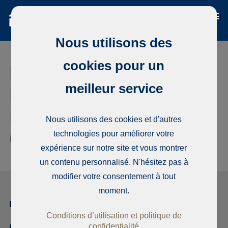
Nous utilisons des
cookies pour un
Demande de location /
meilleur service
Rua do Sol, Lote 5,
Edificio Rocha Tower,
Nous utilisons des cookies et d'autres
6B
technologies pour améliorer votre
648772
expérience sur notre site et vous montrer
un contenu personnalisé. N'hésitez pas à
modifier votre consentement à tout
moment.
Premier candidat
Conditions d’utilisation et politique de
confidentialité
Prénom