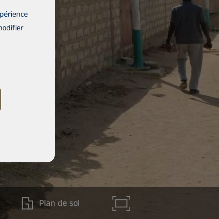
xpérience
modifier
Plan de sol