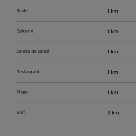
École
1 km
Épicerie
1 km
Centre de santé
1 km
Restaurant
1 km
Plage
1 km
Golf
2 km