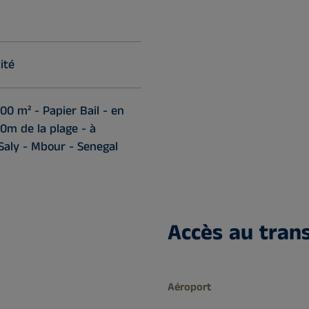
l
ité
00 m² - Papier Bail - en
0m de la plage - à
Saly - Mbour - Senegal
Accès au trans
Aéroport